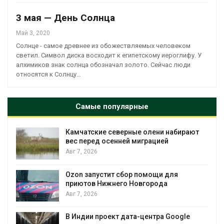
3 мая — День Солнца
Май 3, 2020
Солнце - самое древнее из обожествляемых человеком
светил. Символ диска восходит к египетскому иероглифу. У
алхимиков знак солнца обозначал золото. Сейчас люди
относятся к Солнцу…
Самые популярные
Камчатские северные олени набирают
и
вес перед осенней миграцией
Авг 7, 2026
А
Ozon запустит сбор помощи для
к
приютов Нижнего Новгорода
Авг 7, 2026
В Индии проект дата-центра Google