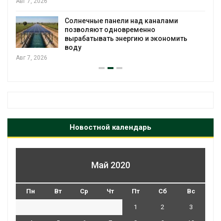
Учёные предложили
ели над каналами
воду из воздуха с 
новременно
Авг 6, 2026
энергию и экономить
Новостной календарь
Май 2020
Пн
Вт
Ср
Чт
Пт
Сб
Вс
1
2
3