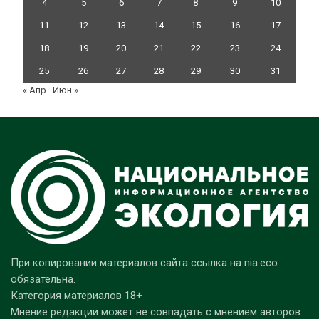
4
5
6
7
8
9
10
11
12
13
14
15
16
17
18
19
20
21
22
23
24
25
26
27
28
29
30
31
« Апр
Июн »
При копировании материалов сайта ссылка на nia.eco
обязательна.
Категория материалов 18+
Мнение редакции может не совпадать с мнением авторов.