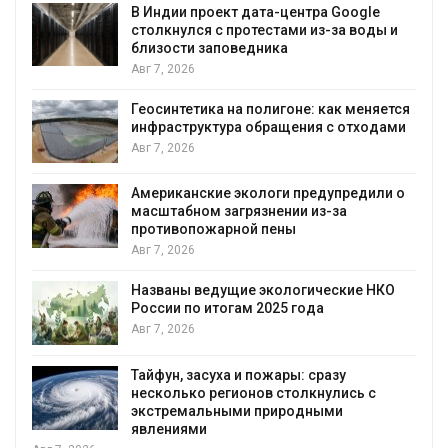
т дата-центра Google
Дождевая вода с к
ротестами из-за воды и
городам переживат
ведника
Авг 7, 2026
Минприроды потреб
а полигоне: как меняется
строительство мусо
а обращения с отходами
уборку контейнерн
Авг 7, 2026
экологи предупредили о
Панамский канал вн
грязнении из-за
загрузку судов из-з
ной пены
воды
Авг 6, 2026
ие экологические НКО
В китайской провинц
ам 2025 года
паводков эвакуиров
человек
Авг 6, 2026
 и пожары: сразу
МЕГА и ВкусВилл ус
ионов столкнулись с
экообменники для с
ми природными
Авг 6, 2026