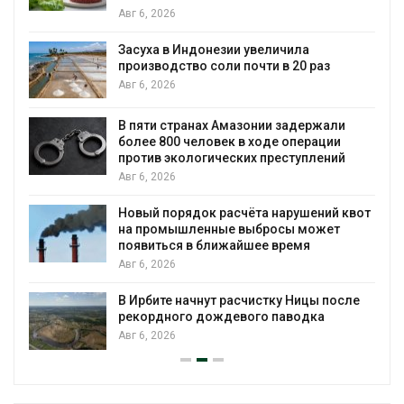
В Австралии снизят стоимость
ила
установки солнечных панелей д
20 раз
бизнеса
Авг 6, 2026
адержали
Москвариум отметит 11-летие
операции
трёхдневным фестивалем
туплений
Авг 5, 2026
В Кении противников строительс
рушений квот
проверяют по статье о террориз
ы может
Авг 5, 2026
емя
Суд запретил использовать кро
для охраны израильской тюрьм
 Ницы после
Авг 5, 2026
водка