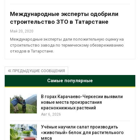
Международные эксперты одобрили
строительство ЗТО в Татарстане
Май 20, 2020
Международные эксперты дали положительную оценку на
строительство завода по термическому обезвреживанию
отходов в Татарстане.
ПРЕДЫДУЩИЕ СООБЩЕНИЯ
Самые популярные
ии выявили
В Домодедове ликвидируют
я
последствия разлива химикатов
пожара на складе
Авг 6, 2026
изводить
Изменение климата меняет ареа
тительного
бабочек по всему миру
Авг 6, 2026