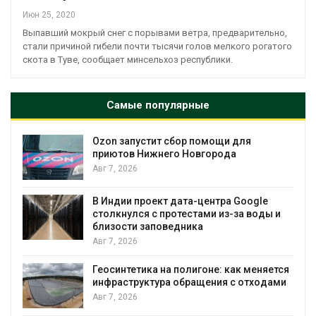
Июн 25, 2020
Выпавший мокрый снег с порывами ветра, предварительно,
стали причиной гибели почти тысячи голов мелкого рогатого
скота в Туве, сообщает минсельхоз республики.
Самые популярные
Ozon запустит сбор помощи для
к
приютов Нижнего Новгорода
Авг 7, 2026
А
В Индии проект дата-центра Google
столкнулся с протестами из-за воды и
близости заповедника
Авг 7, 2026
Геосинтетика на полигоне: как меняется
инфраструктура обращения с отходами
Авг 7, 2026