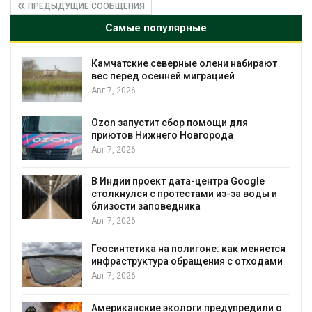
ПРЕДЫДУЩИЕ СООБЩЕНИЯ
Самые популярные
ие северные олени набирают
Тайфун, засуха 
 осенней миграцией
несколько реги
экстремальны
явлениями
Авг 7, 2026
стит сбор помощи для
Нижнего Новгорода
Солнечные пан
позволяют одн
вырабатывать 
воду
роект дата-центра Google
я с протестами из-за воды и
Авг 7, 2026
 заповедника
Дождевая вода
городам переж
ика на полигоне: как меняется
Авг 7, 2026
уктура обращения с отходами
Минприроды по
строительство 
уборку контей
ские экологи предупредили о