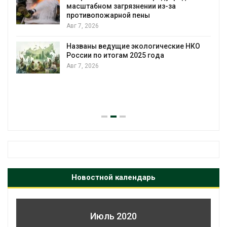
м загрязнении из-за
Авг 7, 2026
ожарной пены
Панамский кана
загрузку судов
воды
ведущие экологические НКО
 итогам 2025 года
Авг 6, 2026
В китайской пр
паводков эваку
человек
Авг 6, 2026
Новостной календарь
Июль 2020