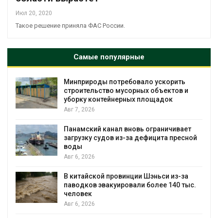
Июл 20, 2020
Такое решение приняла ФАС России.
Самые популярные
инприроды потребовало ускорить
Европа
троительство мусорных объектов и
биомас
борку контейнерных площадок
рубок
вг 7, 2026
Авг 6, 2
анамский канал вновь ограничивает
В гора
агрузку судов из-за дефицита пресной
новые 
оды
красно
вг 6, 2026
Авг 6, 2
 китайской провинции Шэньси из-за
Учёные
аводков эвакуировали более 140 тыс.
«живот
еловек
мяса
вг 6, 2026
Авг 6, 2