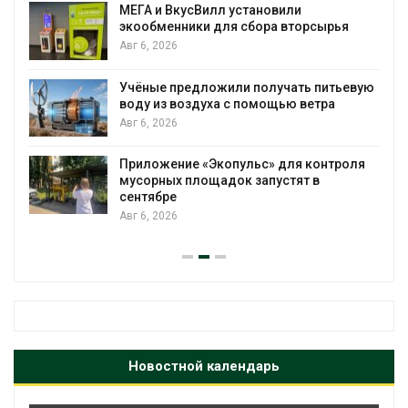
ЕГА и ВкусВилл установили
Засуха
кообменники для сбора вторсырья
произв
вг 6, 2026
Авг 6, 2
чёные предложили получать питьевую
В пяти
оду из воздуха с помощью ветра
более 
против
вг 6, 2026
Авг 6, 2
риложение «Экопульс» для контроля
Новый 
усорных площадок запустят в
на пр
ентябре
появит
вг 6, 2026
Авг 6, 2
Новостной календарь