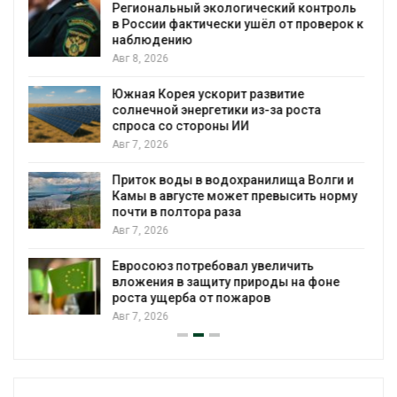
нтроль
приютов Нижнего Новгорода
оверок к
Авг 7, 2026
В Индии проект дата-центра Google
столкнулся с протестами из-за воды и
близости заповедника
а
Авг 7, 2026
Геосинтетика на полигоне: как меняет
инфраструктура обращения с отходам
олги и
Авг 7, 2026
 норму
Американские экологи предупредили 
масштабном загрязнении из-за
противопожарной пены
фоне
Авг 7, 2026