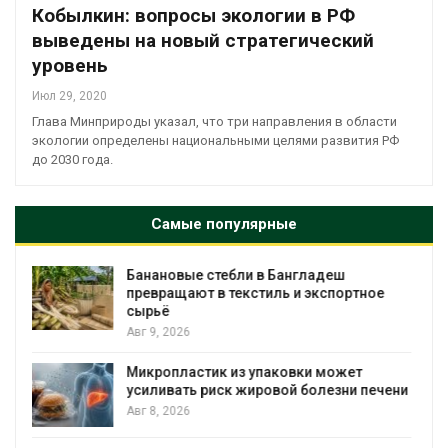
Кобылкин: вопросы экологии в РФ
выведены на новый стратегический
уровень
Июл 29, 2020
Глава Минприроды указал, что три направления в области
экологии определены национальными целями развития РФ
до 2030 года.
Самые популярные
Дом из старых шин может обходиться
тное
без кондиционера и почти без отоплен
Авг 7, 2026
Камчатские северные олени набирают
т
вес перед осенней миграцией
 печени
Авг 7, 2026
Ozon запустит сбор помощи для