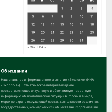
Пн
Вт
Ср
Чт
Пт
Сб
Вс
1
2
3
4
и
5
6
7
8
9
10
11
12
13
14
15
16
17
18
19
20
21
22
23
24
25
26
27
28
29
30
31
« Сен
Ноя »
Об издании
Национальное информационное агентство «Экология» (НИА
«Экология») — тематическое интернет-издание,
предоставляющее актуальную и объективную новостную
информацию об экологической ситуации в России и в мире,
мерах по охране окружающей среды, деятельности различных
государственных, коммерческих и общественных организаций