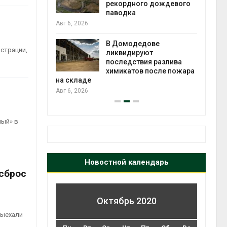
 рубок
рекордного дождевого
паводка
Авг 6, 2026
чаево-
явили новые
В Домодедове
страции,
астания
ликвидируют
экол
ых растений
последствия разлива
Авг 5
химикатов после пожара
на складе
Авг 6, 2026
ный» в
Новостной календарь
 сброс
Октябрь 2020
выехали