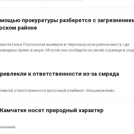
Авг 6, 2026
В Австралии снизят
стоимость установки
МЕГА и ВкусВ
омощью прокуратуры разберется с загрязнение
солнечных панелей для
установили
рском районе
бизнеса
экообменник
вторсырья
026
Авг 6, 2026
ыма Наталья Поклонская выявила в Черноморском районе места, где
Москвариум отметит 11-
ыведены прямо в море. Об этом она сообщила на своей странице в со
летие трёхдневным
Учёные пред
фестивалем
получать пит
из воздуха с
Авг 5, 2026
ветра
ривлекли к ответственности из-за смрада
Авг 6, 2026
В Кении противников
строительства АЭС
проверяют по статье о
Приложение 
ативной ответственности молочный комбинат «Касымовский».
терроризме
для контрол
площадок зап
026
сентябре
Авг 6, 2026
 Камчатке носят природный характер
Суд запретил
использовать
крокодилов для охраны
Европа теряе
израильской тюрьмы
больше лесн
рязнения.
биомассы из-з
026