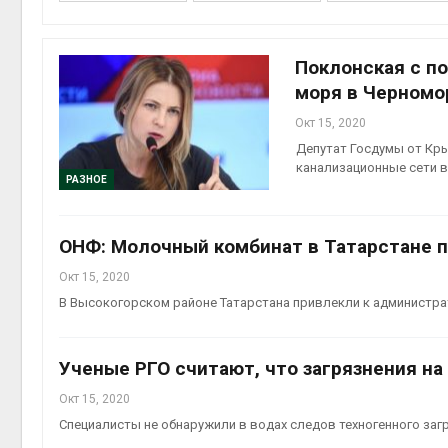
Поклонская с п
моря в Черномо
Авг 6, 2
Окт 15, 2020
Депутат Госдумы от Кр
канализационные сети в
РАЗНОЕ
ОНФ: Молочный комбинат в Татарстане п
Окт 15, 2020
В Высокогорском районе Татарстана привлекли к администр
Авг 5, 2
Ученые РГО считают, что загрязнения на
Окт 15, 2020
Специалисты не обнаружили в водах следов техногенного заг
Авг 5, 2