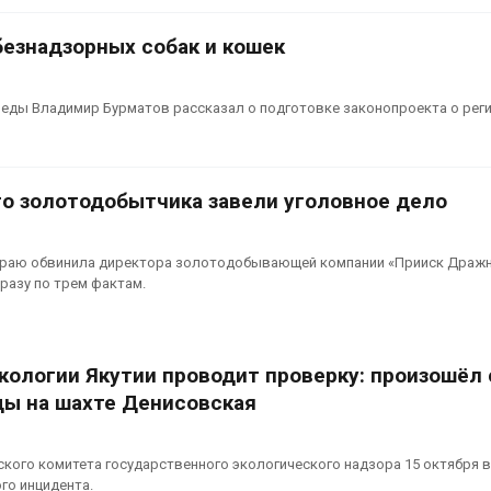
вредителей и
Авг 6, 2026
Органические яйца
езнадзорных собак и кошек
оказались «хуже для
климата»: исследование
В горах Кара
показало пределы
Черкесии вы
реды Владимир Бурматов рассказал о подготовке законопроекта о реги
ических расчётов
места произр
краснокнижн
026
Авг 6, 2026
го золотодобытчика завели уголовное дело
краю обвинила директора золотодобывающей компании «Прииск Драж
разу по трем фактам.
кологии Якутии проводит проверку: произошёл
ды на шахте Денисовская
кого комитета государственного экологического надзора 15 октября 
го инцидента.