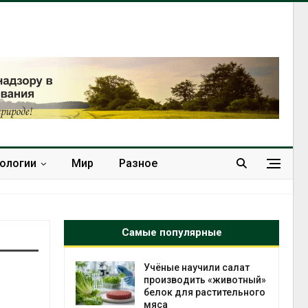
нологии
Мир
Разное
Самые популярные
провинции
Учёные научили салат
 паводков
производить «животный»
 более 140
белок для растительного
мяса