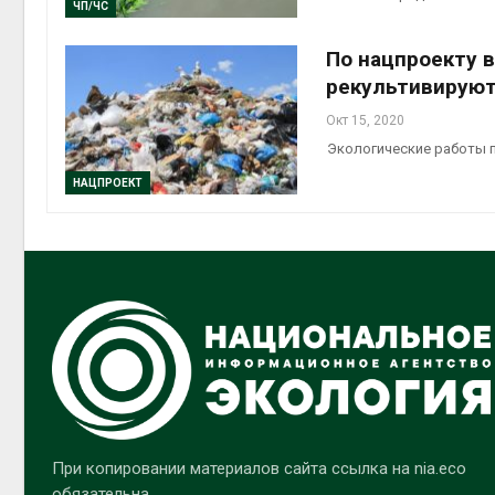
ЧП/ЧС
По нацпроекту 
рекультивируют
Окт 15, 2020
Экологические работы п
НАЦПРОЕКТ
При копировании материалов сайта ссылка на nia.eco
обязательна.