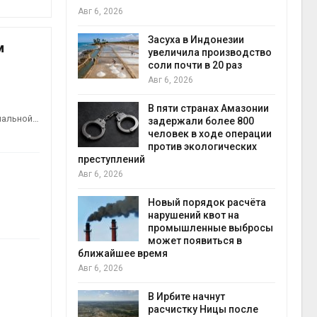
Авг 6, 2026
илл
Засуха в Индонезии
м
увеличила производство
и для сбора
соли почти в 20 раз
Авг 6, 2026
Авг 6
В пяти странах Амазонии
циальной…
ложили
задержали более 800
ьевую воду
человек в ходе операции
 помощью
против экологических
преступлений
Авг 6, 2026
«Экопульс»
Новый порядок расчёта
я мусорных
нарушений квот на
устят в
промышленные выбросы
Авг 5
может появиться в
ближайшее время
Авг 6, 2026
т всё
ой
В Ирбите начнут
а засух,
расчистку Ницы после
Авг 5