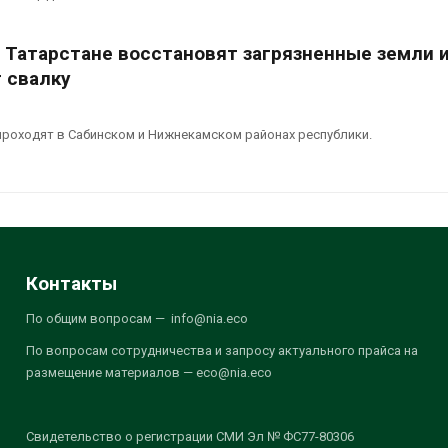
в Татарстане восстановят загрязненные земли 
 свалку
роходят в Сабинском и Нижнекамском районах республики.
Контакты
По общим вопросам — info@nia.eco
По вопросам сотрудничества и запросу актуального прайса на
размещение материалов — eco@nia.eco
Свидетельство о регистрации СМИ Эл № ФС77-80306