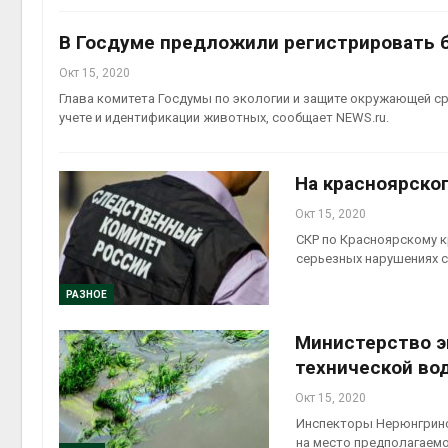
В Госдуме предложили регистрировать б
Окт 15, 2020
Глава комитета Госдумы по экологии и защите окружающей с
эколог
учете и идентификации животных, сообщает NEWS.ru.
Авг 5, 2
На красноярско
Окт 15, 2020
СКР по Красноярскому 
серьезных нарушениях с
РАЗНОЕ
Министерство э
технической во
Окт 15, 2020
Инспекторы Нерюнгринс
на место предполагаемо