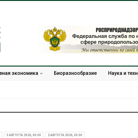
еная экономика
Биоразнообразие
Наука и тех
Изменение климата
В китайской 
меняет ареалы бабочек
Шэньси из-за
по всему миру
эвакуировали
3 АВГУСТА 2026, 00:00
2 АВГУСТА 2026, 00:00
тыс. человек
Авг 6, 2026