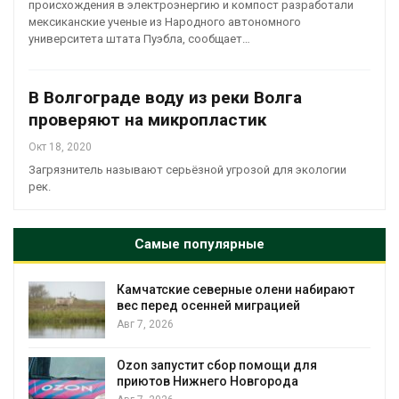
происхождения в электроэнергию и компост разработали
мексиканские ученые из Народного автономного
университета штата Пуэбла, сообщает…
В Волгограде воду из реки Волга
проверяют на микропластик
Окт 18, 2020
Загрязнитель называют серьёзной угрозой для экологии
рек.
Самые популярные
Камчатские северные олени набирают
и
вес перед осенней миграцией
Авг 7, 2026
А
Ozon запустит сбор помощи для
к
приютов Нижнего Новгорода