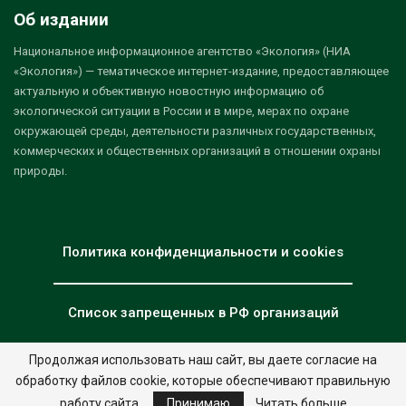
Об издании
Национальное информационное агентство «Экология» (НИА
«Экология») — тематическое интернет-издание, предоставляющее
актуальную и объективную новостную информацию об
экологической ситуации в России и в мире, мерах по охране
окружающей среды, деятельности различных государственных,
коммерческих и общественных организаций в отношении охраны
природы.
Политика конфиденциальности и cookies
Список запрещенных в РФ организаций
Продолжая использовать наш сайт, вы даете согласие на
обработку файлов cookie, которые обеспечивают правильную
© 2026 - НИА "Экология". Все права защищены.
Дизайн:
nia.eco
работу сайта.
Принимаю
Читать больше