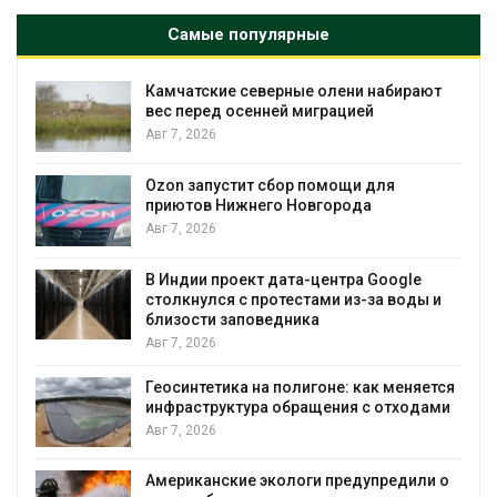
Самые популярные
Камчатские северные олени набирают
и
вес перед осенней миграцией
Авг 7, 2026
А
Ozon запустит сбор помощи для
к
приютов Нижнего Новгорода
Авг 7, 2026
В Индии проект дата-центра Google
столкнулся с протестами из-за воды и
А
близости заповедника
Авг 7, 2026
Геосинтетика на полигоне: как меняется
инфраструктура обращения с отходами
Авг 7, 2026
Американские экологи предупредили о