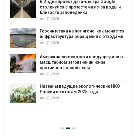
В Индии проект дата-центра Google
столкнулся с протестами из-за воды и
А
близости заповедника
Авг 7, 2026
Геосинтетика на полигоне: как меняется
инфраструктура обращения с отходами
Авг 7, 2026
Американские экологи предупредили о
масштабном загрязнении из-за
противопожарной пены
Авг 7, 2026
Названы ведущие экологические НКО
России по итогам 2025 года
Авг 7, 2026
я