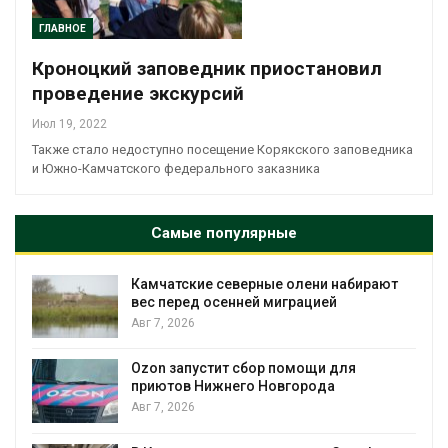
ГЛАВНОЕ
Кроноцкий заповедник приостановил
проведение экскурсий
Июл 19, 2022
Также стало недоступно посещение Корякского заповедника
и Южно-Камчатского федерального заказника
Самые популярные
Камчатские северные олени набирают
и
вес перед осенней миграцией
Авг 7, 2026
А
Ozon запустит сбор помощи для
к
приютов Нижнего Новгорода
Авг 7, 2026