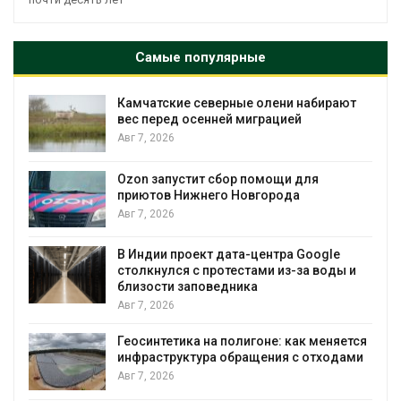
Самые популярные
Камчатские северные олени набирают
и
вес перед осенней миграцией
Авг 7, 2026
А
Ozon запустит сбор помощи для
к
приютов Нижнего Новгорода
Авг 7, 2026
В Индии проект дата-центра Google
столкнулся с протестами из-за воды и
А
близости заповедника
Авг 7, 2026
Геосинтетика на полигоне: как меняется
инфраструктура обращения с отходами
Авг 7, 2026