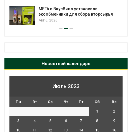
МЕГА и ВкусВилл установили
экообменники для сбора вторсырья
Авг 6, 2026
Новостной календарь
Июль 2023
Пн
Вт
Ср
Чт
Пт
Сб
Вс
1
2
3
4
5
6
7
8
9
10
11
12
13
14
15
16