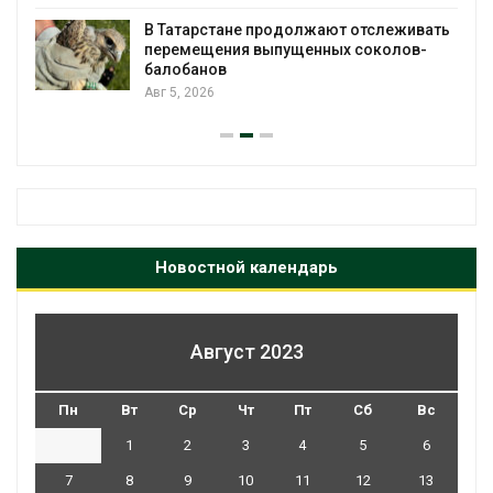
В Татарстане продолжают отслеживать
з
перемещения выпущенных соколов-
балобанов
Авг 5, 2026
Новостной календарь
Август 2023
Пн
Вт
Ср
Чт
Пт
Сб
Вс
1
2
3
4
5
6
7
8
9
10
11
12
13