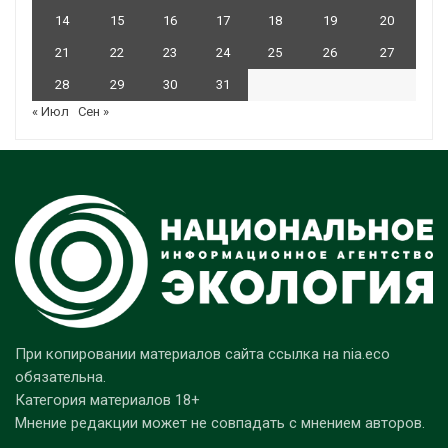
14
15
16
17
18
19
20
21
22
23
24
25
26
27
28
29
30
31
« Июл
Сен »
При копировании материалов сайта ссылка на nia.eco
обязательна.
Категория материалов 18+
Мнение редакции может не совпадать с мнением авторов.