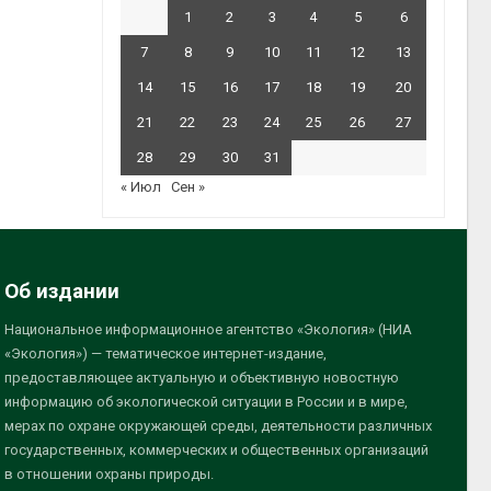
1
2
3
4
5
6
7
8
9
10
11
12
13
14
15
16
17
18
19
20
21
22
23
24
25
26
27
28
29
30
31
« Июл
Сен »
Об издании
Национальное информационное агентство «Экология» (НИА
«Экология») — тематическое интернет-издание,
предоставляющее актуальную и объективную новостную
информацию об экологической ситуации в России и в мире,
мерах по охране окружающей среды, деятельности различных
государственных, коммерческих и общественных организаций
в отношении охраны природы.