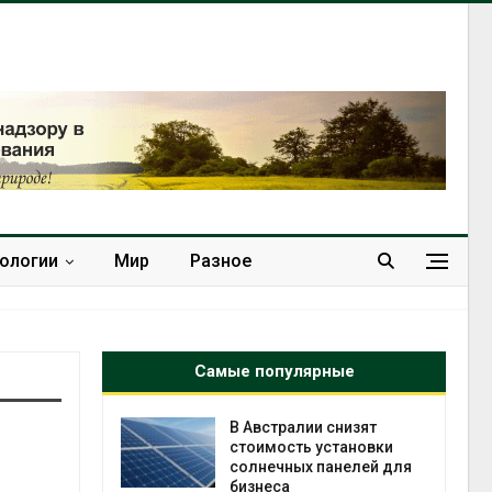
нологии
Мир
Разное
Самые популярные
онезии
В Австралии снизят
роизводство
стоимость установки
20 раз
солнечных панелей для
бизнеса