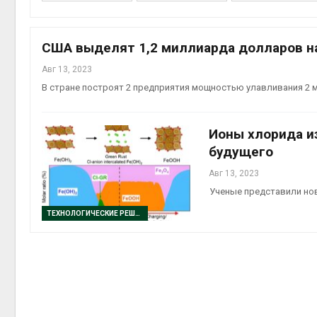
Авг 5, 2
В Япон
США выделят 1,2 миллиарда долларов н
леса д
Авг 5, 2
Авг 13, 2023
В стране построят 2 предприятия мощностью улавливания 2 м
Ионы хлорида и
Авг 5, 2
будущего
Авг 13, 2023
Ученые представили но
ТЕХНОЛОГИЧЕСКИЕ РЕШЕНИЯ
гидрот
Авг 5, 2