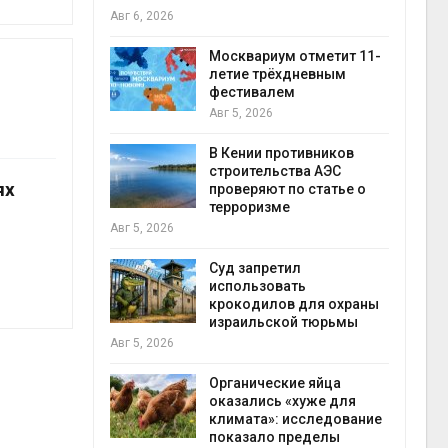
Авг 6, 2026
Авг 5
ах Амазонии
лее 800
Москвариум отметит 11-
В Яп
де операции
летие трёхдневным
леса
гических
фестивалем
Авг 5
Авг 5, 2026
В Кении противников
ок расчёта
строительства АЭС
ях
от на
проверяют по статье о
ые выбросы
терроризме
Авг 5
ься в
Авг 5, 2026
Суд запретил
использовать
ут
крокодилов для охраны
цы после
израильской тюрьмы
гидр
дождевого
Авг 5, 2026
Авг 5
Органические яйца
оказались «хуже для
ве
климата»: исследование
показало пределы