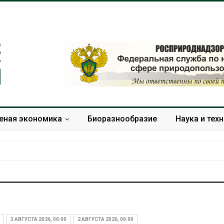
еная экономика
Биоразнообразие
Наука и тех
Омская область получит
Засуха в Инд
ещё 598 млн рублей на
увеличила п
перевод частных домов
соли почти в 
3 АВГУСТА 2026, 00:00
2 АВГУСТА 2026, 00:00
на газ
Авг 6, 2026