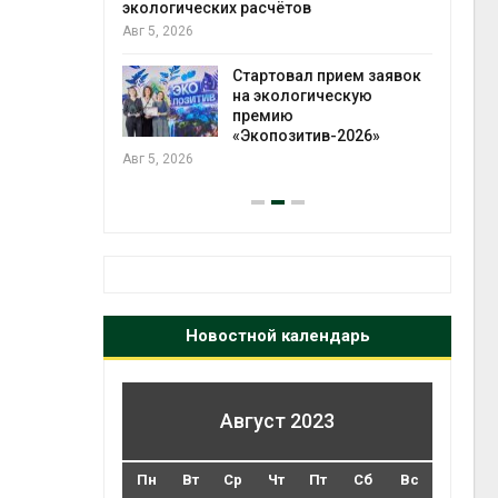
разлива
экологических расчётов
отхо
осле пожара
Авг 5, 2026
Авг 5
Стартовал прием заявок
на экологическую
лимата
премию
ы бабочек
«Экопозитив-2026»
у
Авг 5, 2026
Новостной календарь
Август 2023
Пн
Вт
Ср
Чт
Пт
Сб
Вс