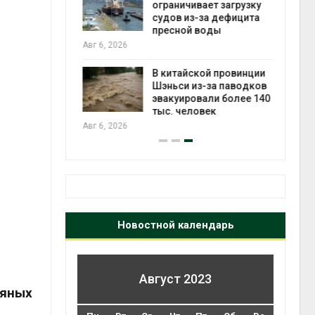
ограничивает загрузку
судов из-за дефицита
пресной воды
Авг 6, 2026
Авг 7
ущие
ие НКО
огам 2025
В китайской провинции
Шэньси из-за паводков
эвакуировали более 140
тыс. человек
Авг 6, 2026
Авг 7
Новостной календарь
Август 2023
тяных