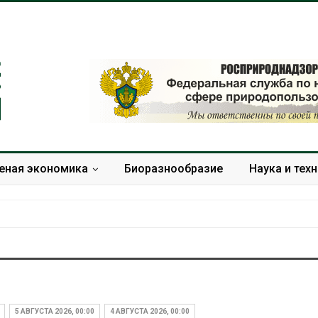
еная экономика
Биоразнообразие
Наука и тех
Микропластик из
Камчатские 
упаковки может
олени набира
усиливать риск жировой
перед осенне
5 АВГУСТА 2026, 00:00
4 АВГУСТА 2026, 00:00
болезни печени
Авг 7, 2026