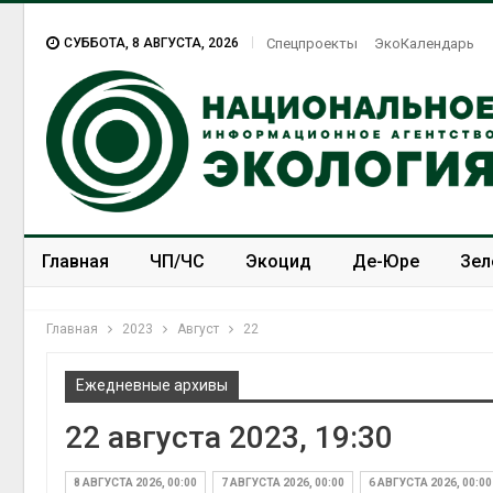
СУББОТА, 8 АВГУСТА, 2026
Спецпроекты
ЭкоКалендарь
Главная
ЧП/ЧС
Экоцид
Де-Юре
Зел
Спецпроекты
ЭкоЗОЖ
Главная
2023
Август
22
Ежедневные архивы
22 августа 2023, 19:30
Тайфун, засуха и пожары:
сразу несколько
регионов столкнулись с
8 АВГУСТА 2026, 00:00
7 АВГУСТА 2026, 00:00
6 АВГУСТА 2026, 00:00
экстремальными