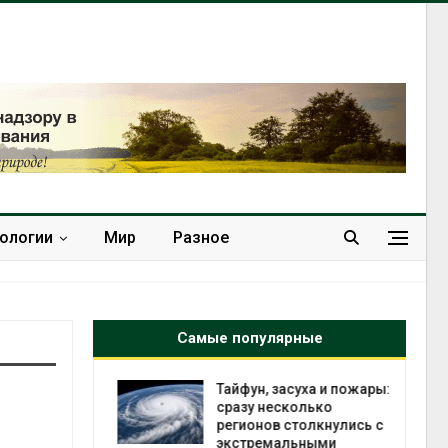
нологии
Мир
Разное
Самые популярные
северные
Тайфун, засуха и пожары:
ют вес
сразу несколько
й миграцией
регионов столкнулись с
экстремальными