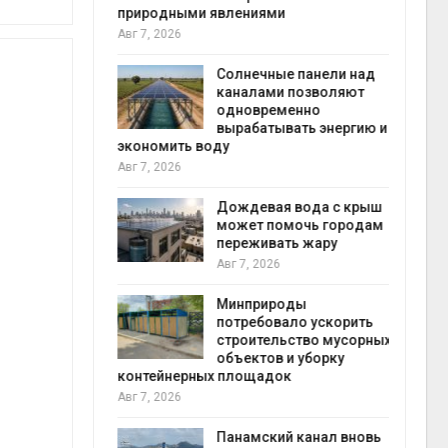
природными явлениями
Авг 8
Авг 7, 2026
т сбор
приютов
города
Солнечные панели над
каналами позволяют
одновременно
вырабатывать энергию и
наб
кт дата-
экономить воду
Авг 8
e
Авг 7, 2026
 протестами
 близости
Дождевая вода с крыш
может помочь городам
переживать жару
Авг 7, 2026
Авг 7
 на
к меняется
ура
Минприроды
 отходами
потребовало ускорить
строительство мусорных
объектов и уборку
контейнерных площадок
полт
е экологи
Авг 7, 2026
Авг 7
и о
загрязнении
вопожарной
Панамский канал вновь