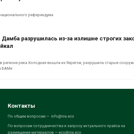
 национального референдума
 Дамба разрушилась из-за излишне строгих зак
йкал
в регионе река Холодная вышла из берегов, разрушила старые сооруж
а БАМе
Контакты
По общим вопросам — info@nia.eco
По вопросам сотрудничества и запросу актуального прайса на
размещение материалов — eco@nia.eco