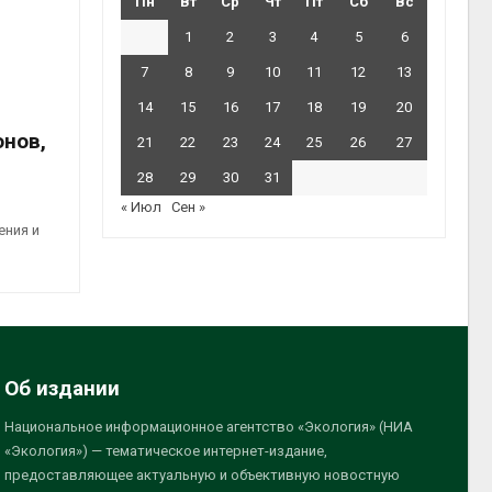
Пн
Вт
Ср
Чт
Пт
Сб
Вс
1
2
3
4
5
6
7
8
9
10
11
12
13
14
15
16
17
18
19
20
онов,
21
22
23
24
25
26
27
28
29
30
31
« Июл
Сен »
ения и
Об издании
Национальное информационное агентство «Экология» (НИА
«Экология») — тематическое интернет-издание,
предоставляющее актуальную и объективную новостную