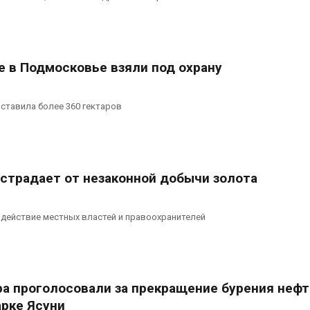
увеличить вложения в
пены
защиту природы на фоне
Авг 7, 2026
роста ущерба от пожаров
026
Названы вед
экологическ
е в Подмосковье взяли под охрану
Дом из старых шин
России по ит
может обходиться без
года
кондиционера и почти
Авг 7, 2026
ставила более 360 гектаров
без отопления
026
 страдает от незаконной добычи золота
действие местных властей и правоохранителей
а проголосовали за прекращение бурения неф
арке Ясуни