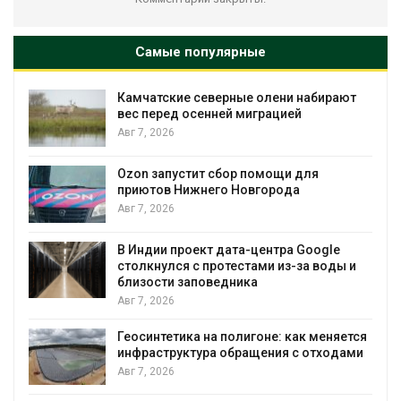
Самые популярные
и набирают
Тайфун, засуха и пожары: сразу
ей
несколько регионов столкнулись
экстремальными природными
явлениями
Авг 7, 2026
и для
да
Солнечные панели над каналами
позволяют одновременно
вырабатывать энергию и эконом
воду
а Google
з-за воды и
Авг 7, 2026
Дождевая вода с крыш может п
городам переживать жару
как меняется
Авг 7, 2026
 с отходами
Минприроды потребовало ускор
строительство мусорных объект