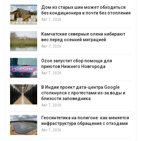
Дом из старых шин может обходиться
без кондиционера и почти без отопления
Авг 7, 2026
Камчатские северные олени набирают
вес перед осенней миграцией
и
Авг 7, 2026
А
Ozon запустит сбор помощи для
приютов Нижнего Новгорода
к
Авг 7, 2026
В Индии проект дата-центра Google
столкнулся с протестами из-за воды и
А
близости заповедника
Авг 7, 2026
Геосинтетика на полигоне: как меняется
инфраструктура обращения с отходами
Авг 7, 2026