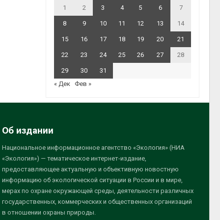
1
2
3
4
5
6
7
8
9
10
11
12
13
14
15
16
17
18
19
20
21
22
23
24
25
26
27
28
29
30
31
« Дек
Фев »
Об издании
Национальное информационное агентство «Экология» (НИА
«Экология») — тематическое интернет-издание,
предоставляющее актуальную и объективную новостную
информацию об экологической ситуации в России и в мире,
мерах по охране окружающей среды, деятельности различных
государственных, коммерческих и общественных организаций
в отношении охраны природы.