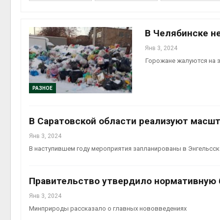
на скл
Авг 6, 2
В Челябинске н
Янв 3, 2024
Горожане жалуются на 
РАЗНОЕ
В Саратовской области реализуют масшт
Авг 6, 2
Янв 3, 2024
В наступившем году мероприятия запланированы в Энгельсс
Правительство утвердило нормативную б
Янв 3, 2024
Минприроды рассказало о главных нововведениях