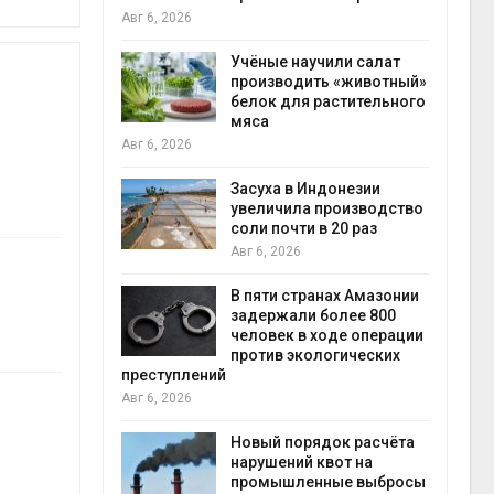
на с
Авг 6, 2026
Авг 6
провинции
Учёные научили салат
 паводков
производить «животный»
 более 140
белок для растительного
мяса
Авг 6, 2026
илл
Засуха в Индонезии
увеличила производство
и для сбора
соли почти в 20 раз
Авг 6, 2026
Авг 6
В пяти странах Амазонии
ложили
задержали более 800
ьевую воду
человек в ходе операции
 помощью
против экологических
преступлений
Авг 6, 2026
«Экопульс»
Новый порядок расчёта
я мусорных
нарушений квот на
устят в
промышленные выбросы