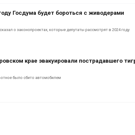
сентябре
026
Авг 6, 2026
году Госдума будет бороться с живодерами
Суд запретил
использовать
Европа теряе
крокодилов для охраны
больше лесн
казал о законопроектах, которые депутаты рассмотрят в 2024 году
израильской тюрьмы
биомассы из-з
вредителей и
026
Авг 6, 2026
аровском крае эвакуировали пострадавшего тиг
отное было сбито автомобилем