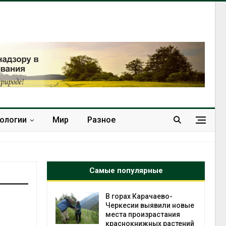
нологии
Мир
Разное
Самые популярные
нал вновь
В горах Карачаево-
 загрузку
Черкесии выявили новые
дефицита
места произрастания
ы
краснокнижных растений