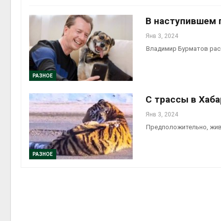
Авг 5, 2
В наступившем 
Янв 3, 2024
Владимир Бурматов расс
Авг 5, 2
РАЗНОЕ
С трассы в Хаб
Янв 3, 2024
Предположительно, жив
РАЗНОЕ