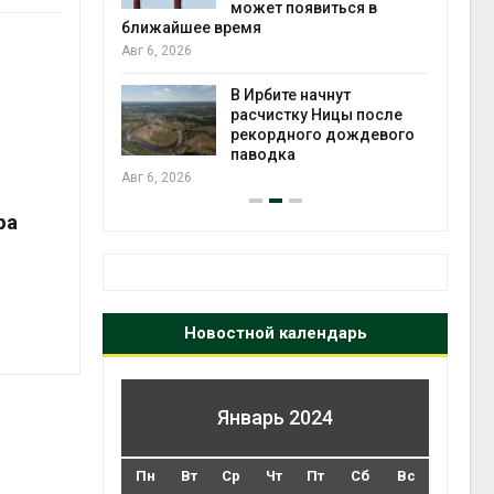
может появиться в
Авг 5
ближайшее время
Авг 6, 2026
т всё
ой
В Ирбите начнут
а засух,
расчистку Ницы после
 рубок
рекордного дождевого
Авг 5
паводка
Авг 6, 2026
ра
Новостной календарь
Январь 2024
Пн
Вт
Ср
Чт
Пт
Сб
Вс