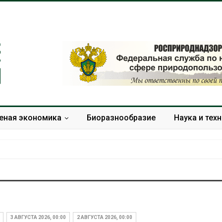
еная экономика
Биоразнообразие
Наука и тех
В Домодедове
Панамский ка
ликвидируют
ограничивает
последствия разлива
судов из-за 
3 АВГУСТА 2026, 00:00
2 АВГУСТА 2026, 00:00
химикатов после пожара
пресной вод