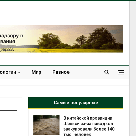
нологии
Мир
Разное
Самые популярные
ущие
В китайской провинции
ие НКО
Шэньси из-за паводков
огам 2025
эвакуировали более 140
тыс. человек