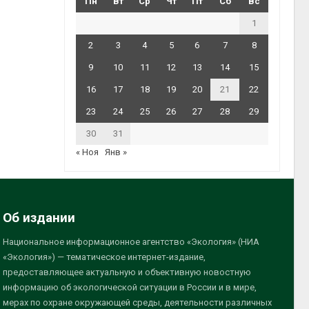
Пн
Вт
Ср
Чт
Пт
Сб
Вс
1
2
3
4
5
6
7
8
9
10
11
12
13
14
15
16
17
18
19
20
21
22
23
24
25
26
27
28
29
30
31
« Ноя
Янв »
Об издании
Национальное информационное агентство «Экология» (НИА
«Экология») — тематическое интернет-издание,
предоставляющее актуальную и объективную новостную
информацию об экологической ситуации в России и в мире,
мерах по охране окружающей среды, деятельности различных