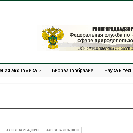
еная экономика
Биоразнообразие
Наука и тех
Учёные научили салат
Названы вед
производить «животный»
экологическ
белок для растительного
России по ит
4 АВГУСТА 2026, 00:00
3 АВГУСТА 2026, 00:00
мяса
года