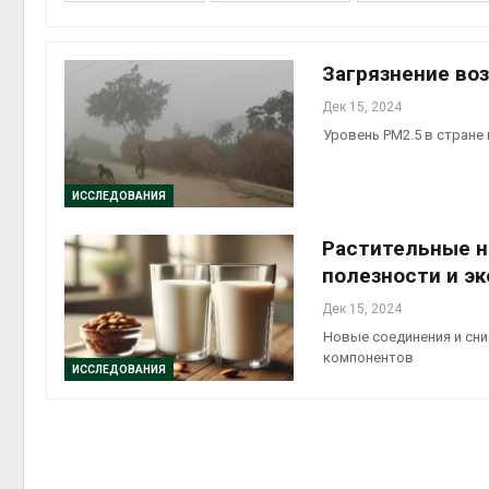
Авг 6, 2
Загрязнение во
Дек 15, 2024
Уровень PM2.5 в стране
ИССЛЕДОВАНИЯ
Растительные н
престу
Авг 6, 2
полезности и э
Дек 15, 2024
Новые соединения и сни
компонентов
ИССЛЕДОВАНИЯ
ближа
Авг 6, 2