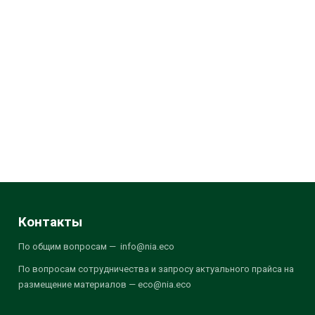
Контакты
По общим вопросам — info@nia.eco
По вопросам сотрудничества и запросу актуального прайса на
размещение материалов — eco@nia.eco