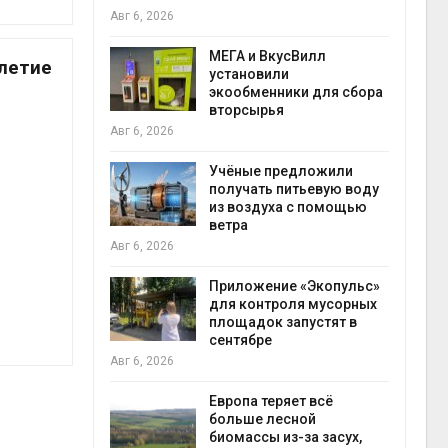
Авг 6, 2026
Авг 6
а и пожары:
МЕГА и ВкусВилл
илетие
ько
установили
лкнулись с
экообменники для сбора
ыми
вторсырья
Авг 6, 2026
Учёные предложили
анели над
получать питьевую воду
зволяют
из воздуха с помощью
но
ветра
прес
 энергию и
Авг 6, 2026
Авг 6
Приложение «Экопульс»
для контроля мусорных
да с крыш
площадок запустят в
ь городам
сентябре
жару
бли
Авг 6, 2026
Авг 6
Европа теряет всё
больше лесной
ускорить
биомассы из-за засух,