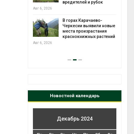
во мусорных
вредителей и рубок
борку
Авг 6, 2026
Авг 6
В горах Карачаево-
Черкесии выявили новые
нал вновь
места произрастания
 загрузку
краснокнижных растений
дефицита
Авг 6, 2026
ы
на с
Авг 6
Новостной календарь
Декабрь 2024