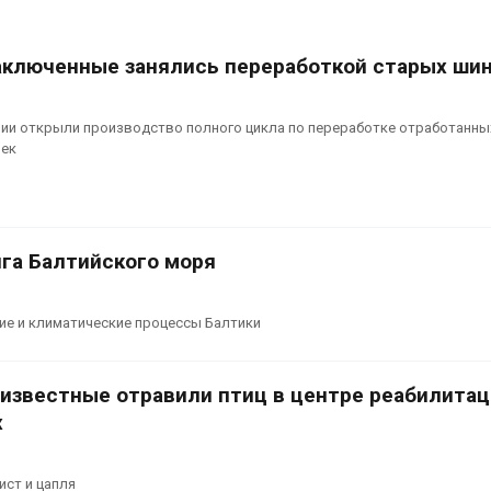
сентябре
026
Авг 6, 2026
Суд запретил
аключенные занялись переработкой старых ши
использовать
Европа теряе
крокодилов для охраны
больше лесн
израильской тюрьмы
биомассы из-з
нии открыли производство полного цикла по переработке отработанны
вредителей и
026
ек
Авг 6, 2026
га Балтийского моря
ие и климатические процессы Балтики
еизвестные отравили птиц в центре реабилита
х
ист и цапля