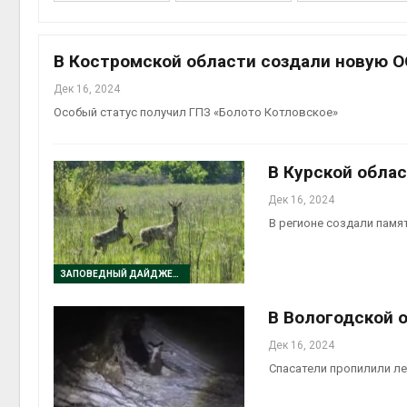
на скл
Авг 6, 2
В Костромской области создали новую 
Дек 16, 2024
Особый статус получил ГПЗ «Болото Котловское»
В Курской обла
Дек 16, 2024
В регионе создали пам
Авг 6, 2
ЗАПОВЕДНЫЙ ДАЙДЖЕСТ
В Вологодской 
Дек 16, 2024
Спасатели пропилили ле