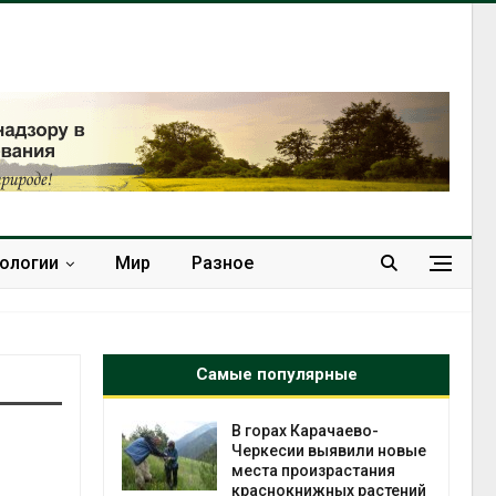
нологии
Мир
Разное
Самые популярные
нал вновь
В горах Карачаево-
 загрузку
Черкесии выявили новые
дефицита
места произрастания
ы
краснокнижных растений