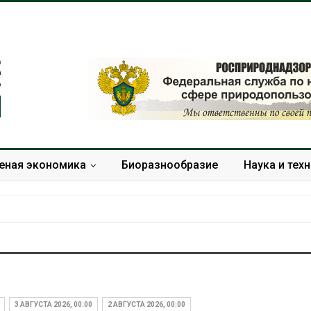
еная экономика
Биоразнообразие
Наука и тех
В Домодедове
Панамский ка
ликвидируют
ограничивает
последствия разлива
судов из-за 
3 АВГУСТА 2026, 00:00
2 АВГУСТА 2026, 00:00
химикатов после пожара
пресной вод