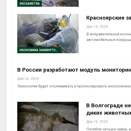
Авг 5, 2
ЭКОЗАМЕТКА
Красноярские з
Дек 16, 2024
В исправительной коло
Авг 5, 2
автомобильных покрыш
ЭКОНОМИКА ЗАМКНУТОГО ЦИКЛА
В России разработают модуль мониторин
Дек 16, 2024
Технология будет отслеживать и прогнозировать экологическ
В Волгограде н
диких животны
Дек 16, 2024
Погибли четыре чайки, а