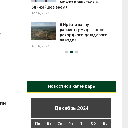
может появиться в
Авг 5
ближайшее время
Авг 6, 2026
н
т всё
ой
В Ирбите начнут
а засух,
расчистку Ницы после
х
 рубок
рекордного дождевого
Авг 5
паводка
Авг 6, 2026
Новостной календарь
ции
Декабрь 2024
Пн
Вт
Ср
Чт
Пт
Сб
Вс