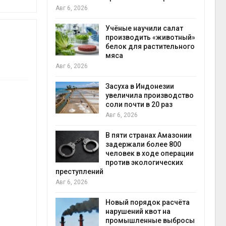
на с
Авг 6, 2026
Авг 6
провинции
Учёные научили салат
 паводков
производить «животный»
 более 140
белок для растительного
мяса
Авг 6, 2026
илл
Засуха в Индонезии
увеличила производство
и для сбора
соли почти в 20 раз
Авг 6, 2026
Авг 6
В пяти странах Амазонии
ложили
задержали более 800
ьевую воду
человек в ходе операции
 помощью
против экологических
преступлений
Авг 6, 2026
«Экопульс»
Новый порядок расчёта
я мусорных
нарушений квот на
устят в
промышленные выбросы