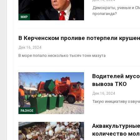
Демократы, ученые и СМ
пропаганда?
МИР
В Керченском проливе потерпели крушен
Дек 16, 2024
В море попало несколько тысяч тонн мазута
Водителей мусо
вывоза ТКО
Дек 16, 2024
Такую инициативу озвуч
РАЗНОЕ
Аквакультурные
количество мо