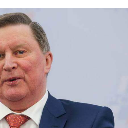
026
Авг 6, 2026
В китайской провинции
Учёные научи
Шэньси из-за паводков
производить
эвакуировали более 140
белок для ра
тыс. человек
мяса
026
Авг 6, 2026
МЕГА и ВкусВилл
Засуха в Инд
установили
увеличила п
экообменники для сбора
соли почти в 
вторсырья
Авг 6, 2026
026
В пяти стран
Учёные предложили
задержали бо
получать питьевую воду
человек в хо
из воздуха с помощью
против эколо
ветра
преступлений
026
Авг 6, 2026
Приложение «Экопульс»
Новый поряд
для контроля мусорных
нарушений кв
площадок запустят в
промышленн