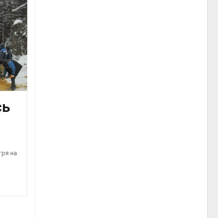
сь
тря на