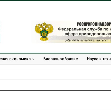
еная экономика
Биоразнообразие
Наука и тех
Панамский канал вновь
В горах Кара
ограничивает загрузку
Черкесии вы
судов из-за дефицита
места произр
пресной воды
краснокнижн