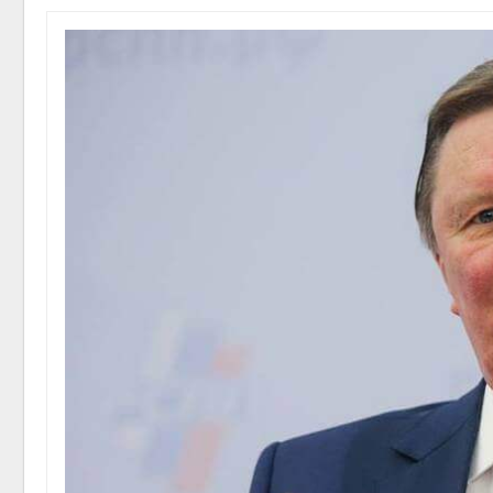
на складе
Авг 6, 2
Авг 6, 2026
Изменение климата
меняет ареалы бабочек
по всему миру
Авг 6, 2026
Авг 6, 2
В Австралии снизят
стоимость установки
солнечных панелей для
бизнеса
Авг 6, 2026
Авг 6, 2
Москвариум отметит 11-
летие трёхдневным
фестивалем
Авг 5, 2026
Авг 6, 2
В Кении противников
строительства АЭС
проверяют по статье о
терроризме