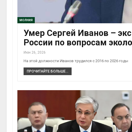
Авг 5, 2026
Авг 6, 2
Суд запретил
использовать
МОЛНИЯ
крокодилов для охраны
Умер Сергей Иванов – эк
израильской тюрьмы
Авг 5, 2026
России по вопросам экол
Авг 6, 2
Июн 26, 2026
На этой должности Иванов трудился с 2016 по 2026 годы
ПРОЧИТАЙТЕ БОЛЬШЕ...