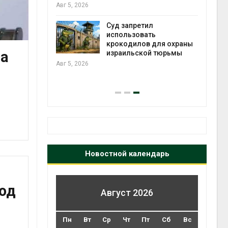
ься в
Авг 5, 2026
Авг 6
Суд запретил
использовать
ут
крокодилов для охраны
та
цы после
израильской тюрьмы
дождевого
Авг 5, 2026
Авг 6
Новостной календарь
од
Август 2026
Пн
Вт
Ср
Чт
Пт
Сб
Вс