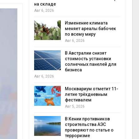
на складе
Авг 6
Авг 6, 2026
ли салат
 «животный»
Изменение климата
стительного
меняет ареалы бабочек
по всему миру
Авг 6, 2026
Авг 6
онезии
В Австралии снизят
роизводство
стоимость установки
20 раз
солнечных панелей для
бизнеса
Авг 6, 2026
Авг 6
ах Амазонии
лее 800
Москвариум отметит 11-
де операции
летие трёхдневным
гических
фестивалем
Авг 5, 2026
Авг 6
В Кении противников
ок расчёта
строительства АЭС
от на
проверяют по статье о
ые выбросы
терроризме