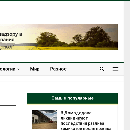
нологии
Мир
Разное
Самые популярные
чаево-
В Домодедове
явили новые
ликвидируют
астания
последствия разлива
ых растений
химикатов после пожара