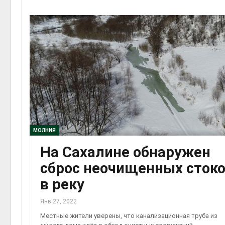
МОЛНИЯ
На Сахалине обнаружен
сброс неочищенных сток
в реку
Янв 27, 2022
Местные жители уверены, что канализационная труба из