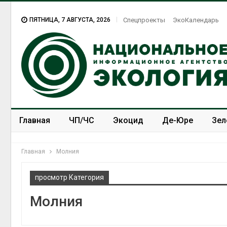
ПЯТНИЦА, 7 АВГУСТА, 2026
Спецпроекты
ЭкоКалендарь
Главная
ЧП/ЧС
Экоцид
Де-Юре
Зел
Спецпроекты
ЭкоЗОЖ
Главная
Молния
просмотр Категория
Молния
В Домодедове
ликвидируют
последствия разлива
химикатов после пожара