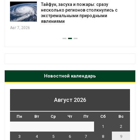
Авг 6, 2026
МЕГА и ВкусВилл установили
экообменники для сбора вторсырья
Авг 6, 2026
Новостной календарь
Август 2026
Пн
Вт
Ср
Чт
Пт
Сб
Вс
1
2
3
4
5
6
7
8
9