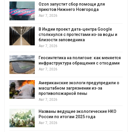
Солнечные панели над каналами
позволяют одновременно
вырабатывать энергию и экономить
воду
Авг 7, 2026
 и
Дождевая вода с крыш может помочь
городам переживать жару
Авг 7, 2026
тся
ми
Минприроды потребовало ускорить
строительство мусорных объектов и
уборку контейнерных площадок
Авг 7, 2026
 о
Панамский канал вновь ограничивает
загрузку судов из-за дефицита пресной
воды
Авг 6, 2026
О
В китайской провинции Шэньси из-за
паводков эвакуировали более 140 тыс.
человек