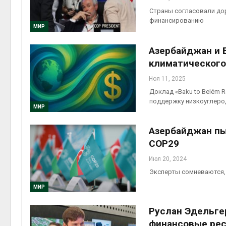
Страны согласовали до
финансированию
МИР
Азербайджан и 
климатического
Ноя 11, 2025
Доклад «Baku to Belém R
поддержку низкоуглеро
МИР
Азербайджан пы
COP29
Июл 20, 2024
Эксперты сомневаются, 
МИР
Руслан Эдельге
финансовые ре