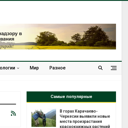
нологии
Мир
Разное
Самые популярные
нал вновь
В горах Карачаево-
 загрузку
Черкесии выявили новые
дефицита
места произрастания
ы
краснокнижных растений