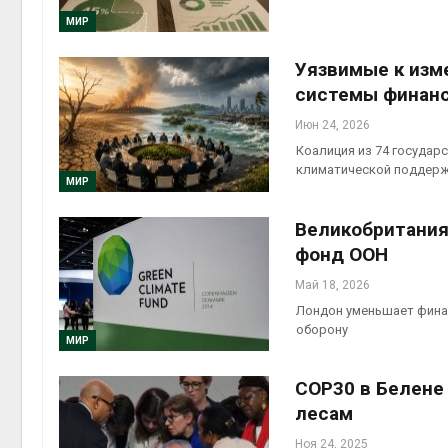
Авг 5, 2
МИР
Уязвимые к изм
системы финан
Авг 5, 2
Июн 24, 2026
Коалиция из 74 госуда
климатической поддер
МИР
Великобритания
фонд ООН
Май 18, 2026
Лондон уменьшает финан
оборону
МИР
COP30 в Белене
лесам
Ноя 24, 2025