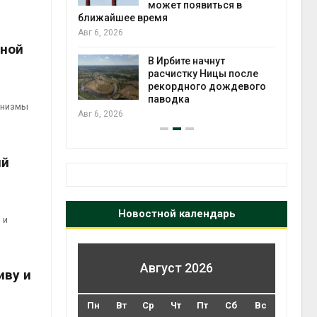
может появиться в
Авг 5
ближайшее время
Авг 6, 2026
ьной
т всё
ой
В Ирбите начнут
а засух,
расчистку Ницы после
 рубок
рекордного дождевого
Авг 5
паводка
анизмы
Авг 6, 2026
ий
Новостной календарь
 и
Август 2026
иву и
Пн
Вт
Ср
Чт
Пт
Сб
Вс