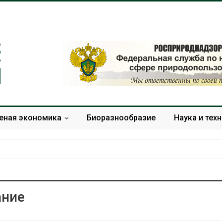
еная экономика
Биоразнообразие
Наука и тех
ание
В Домодедове
Панамский ка
ликвидируют
ограничивает
последствия разлива
судов из-за 
химикатов после пожара
пресной вод