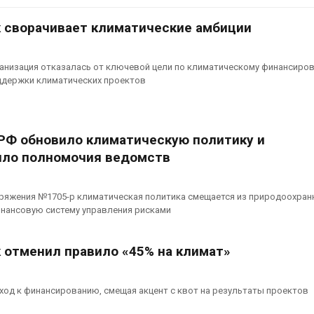
аде
Авг 6, 2026
026
 сворачивает климатические амбиции
В китайской 
Изменение климата
Шэньси из-за
меняет ареалы бабочек
эвакуировали
анизация отказалась от ключевой цели по климатическому финансиро
по всему миру
тыс. человек
ддержки климатических проектов
Авг 6, 2026
Авг 6, 2026
В Австралии снизят
МЕГА и ВкусВ
стоимость установки
установили
РФ обновило климатическую политику и
солнечных панелей для
экообменник
ило полномочия ведомств
бизнеса
вторсырья
026
Авг 6, 2026
оряжения №1705-р климатическая политика смещается из природоохран
Москвариум отметит 11-
Учёные пред
инансовую систему управления рисками
летие трёхдневным
получать пит
фестивалем
из воздуха с
ветра
Авг 5, 2026
 отменил правило «45% на климат»
Авг 6, 2026
В Кении противников
строительства АЭС
Приложение 
ход к финансированию, смещая акцент с квот на результаты проектов
проверяют по статье о
для контрол
терроризме
площадок зап