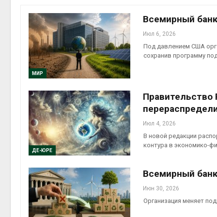
на скл
Авг 6, 2
Всемирный банк
Июл 6, 2026
Под давлением США орг
сохранив программу по
МИР
Правительство 
перераспредел
Авг 6, 2
Июл 4, 2026
В новой редакции расп
контура в экономико-ф
ДЕ-ЮРЕ
Всемирный банк
Июн 30, 2026
Организация меняет под