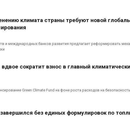
сентябре
026
Авг 6, 2026
Суд запретил
енению климата страны требуют новой глобал
использовать
Европа теряе
крокодилов для охраны
больше лесн
сирования
израильской тюрьмы
биомассы из-з
вредителей и
026
Авг 6, 2026
рств и международных банков развития предлагает реформировать мех
жки
 вдвое сократит взнос в главный климатическ
сирование Green Climate Fund на фоне роста расходов на безопасность
 завершился без единых формулировок по топл