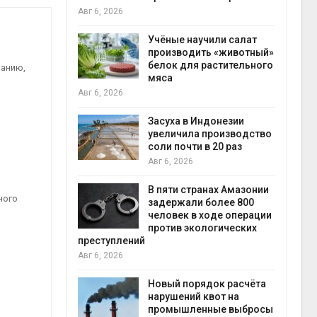
на с
Авг 6, 2026
Авг 6
провинции
Учёные научили салат
 паводков
производить «животный»
 более 140
белок для растительного
ванию,
мяса
Авг 6, 2026
илл
Засуха в Индонезии
увеличила производство
и для сбора
соли почти в 20 раз
Авг 6, 2026
Авг 6
В пяти странах Амазонии
ного
ложили
задержали более 800
ьевую воду
человек в ходе операции
 помощью
против экологических
преступлений
Авг 6, 2026
«Экопульс»
Новый порядок расчёта
я мусорных
нарушений квот на
устят в
промышленные выбросы