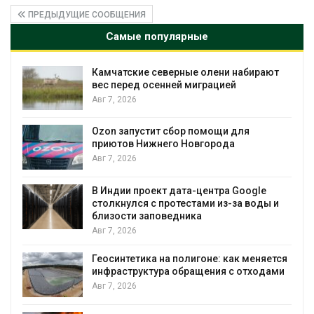
ПРЕДЫДУЩИЕ СООБЩЕНИЯ
Самые популярные
Камчатские северные олени набирают
и
вес перед осенней миграцией
Авг 7, 2026
А
Ozon запустит сбор помощи для
к
приютов Нижнего Новгорода
Авг 7, 2026
В Индии проект дата-центра Google
столкнулся с протестами из-за воды и
А
близости заповедника
Авг 7, 2026
Геосинтетика на полигоне: как меняется
инфраструктура обращения с отходами
Авг 7, 2026