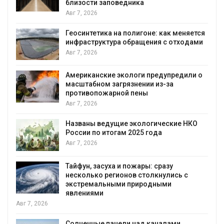
Авг 7, 2026
Минприроды потребовало ускорить
ся
строительство мусорных объектов и
ми
уборку контейнерных площадок
Авг 7, 2026
 о
Панамский канал вновь ограничивает
загрузку судов из-за дефицита пресной
воды
Авг 6, 2026
В китайской провинции Шэньси из-за
паводков эвакуировали более 140 тыс.
человек
Авг 6, 2026
МЕГА и ВкусВилл установили
экообменники для сбора вторсырья
Авг 6, 2026
Учёные предложили получать питьевую
воду из воздуха с помощью ветра