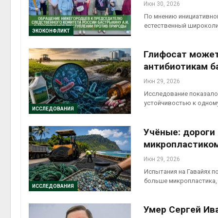
Июн 30, 2026
По мнению инициативно
естественный широколи
ЭКОКОНФЛИКТ
Глифосат может
антибиотикам б
Июн 29, 2026
Исследование показало
устойчивостью к одному
ИССЛЕДОВАНИЯ
Учёные: дороги 
микропластико
Июн 29, 2026
Испытания на Гавайях 
больше микропластика,
ИССЛЕДОВАНИЯ
Умер Сергей Ив