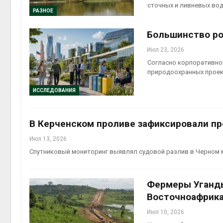
сточных и ливневых во
Авг 5, 2
РАЗНОЕ
Большинство ро
Июл 23, 2026
Авг 5, 2
Согласно корпоративно
природоохранных проек
ИССЛЕДОВАНИЯ
В Керченском проливе зафиксировали п
Июл 13, 2026
Спутниковый мониторинг выявлял судовой разлив в Черном мо
Фермеры Уганды
Восточноафрика
Июл 10, 2026