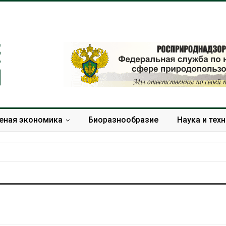
еная экономика
Биоразнообразие
Наука и тех
В Домодедове
Панамский ка
ликвидируют
ограничивает
последствия разлива
судов из-за 
химикатов после пожара
пресной вод