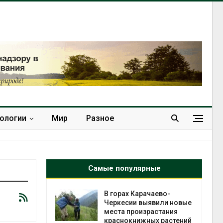
нологии
Мир
Разное
Самые популярные
нал вновь
В горах Карачаево-
 загрузку
Черкесии выявили новые
дефицита
места произрастания
ы
краснокнижных растений