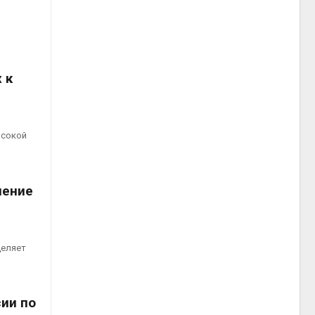
 к
ысокой
нение
деляет
ии по