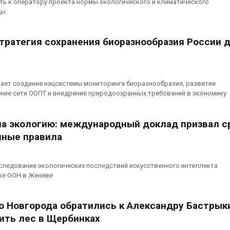
ь к оператору проекта нормы экологического и климатического
ды
тратегия сохранения биоразнообразия России 
ает создание нацсистемы мониторинга биоразнообразия, развитие
ние сети ООПТ и внедрение природоохранных требований в экономику
на экологию: международный доклад призвал с
иные правила
следование экологических последствий искусственного интеллекта
ке ООН в Женеве
 Новгорода обратились к Александру Бастрык
ить лес в Щербинках