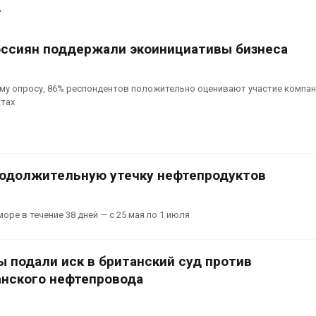
сентябре
д
026
Авг 6, 2026
Суд запретил
ссиян поддержали экоинициативы бизнеса
использовать
Европа теряе
крокодилов для охраны
больше лесн
израильской тюрьмы
биомассы из-з
вредителей и
026
му опросу, 86% респондентов положительно оценивают участие компан
Авг 6, 2026
тах
родолжительную утечку нефтепродуктов
ре в течение 38 дней — с 25 мая по 1 июля
 подали иск в британский суд против
нского нефтепровода