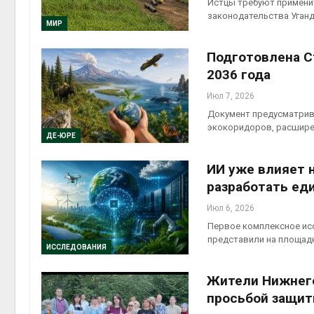
Истцы требуют применит
законодательства Уган
МИР
Подготовлена С
2036 года
Июл 7, 2026
Документ предусматрив
экокоридоров, расшире
ДЕ-ЮРЕ
ИИ уже влияет 
разработать ед
Июл 6, 2026
Первое комплексное ис
представили на площад
ИССЛЕДОВАНИЯ
Жители Нижнего
просьбой защит