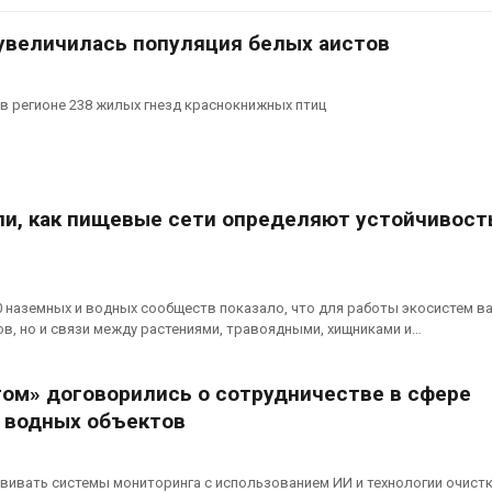
аде
Авг 6, 2026
026
увеличилась популяция белых аистов
В китайской 
Изменение климата
Шэньси из-за
меняет ареалы бабочек
эвакуировали
в регионе 238 жилых гнезд краснокнижных птиц
по всему миру
тыс. человек
Авг 6, 2026
Авг 6, 2026
В Австралии снизят
МЕГА и ВкусВ
стоимость установки
установили
и, как пищевые сети определяют устойчивост
солнечных панелей для
экообменник
бизнеса
вторсырья
026
Авг 6, 2026
 наземных и водных сообществ показало, что для работы экосистем в
Москвариум отметит 11-
Учёные пред
в, но и связи между растениями, травоядными, хищниками и…
летие трёхдневным
получать пит
фестивалем
из воздуха с
ветра
Авг 5, 2026
том» договорились о сотрудничестве в сфере
Авг 6, 2026
 водных объектов
В Кении противников
строительства АЭС
Приложение 
проверяют по статье о
для контрол
терроризме
площадок зап
ивать системы мониторинга с использованием ИИ и технологии очист