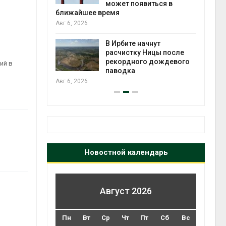
может появиться в
Авг 5
ближайшее время
Авг 6, 2026
т всё
ой
В Ирбите начнут
а засух,
расчистку Ницы после
 рубок
рекордного дождевого
Авг 5
ий в
паводка
Авг 6, 2026
Новостной календарь
Август 2026
Пн
Вт
Ср
Чт
Пт
Сб
Вс