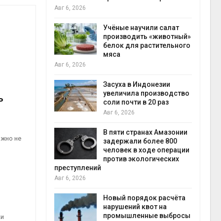
на с
Авг 6, 2026
Авг 6
провинции
Учёные научили салат
 паводков
производить «животный»
 более 140
белок для растительного
мяса
Авг 6, 2026
илл
Засуха в Индонезии
увеличила производство
ь
и для сбора
соли почти в 20 раз
Авг 6, 2026
Авг 6
В пяти странах Амазонии
ажно не
ложили
задержали более 800
ьевую воду
человек в ходе операции
 помощью
против экологических
преступлений
Авг 6, 2026
«Экопульс»
Новый порядок расчёта
я мусорных
нарушений квот на
устят в
промышленные выбросы
ки