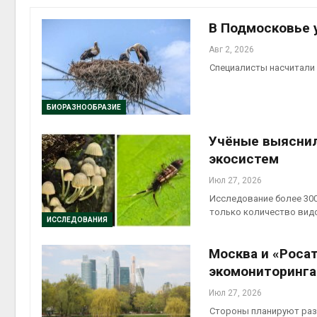
на скл
Авг 6, 2
В Подмосковье 
Авг 2, 2026
Специалисты насчитали 
БИОРАЗНООБРАЗИЕ
Учёные выяснил
экосистем
Авг 6, 2
Июл 27, 2026
Исследование более 300
только количество видо
ИССЛЕДОВАНИЯ
Москва и «Роса
экомониторинга
Июл 27, 2026
Стороны планируют разв