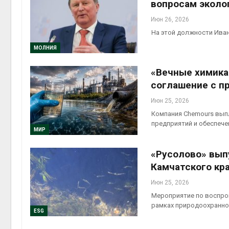
вопросам эколо
Июн 26, 2026
На этой должности Иван
МОЛНИЯ
«Вечные химика
соглашение с п
Июн 25, 2026
Компания Chemours выпл
предприятий и обеспече
МИР
«Русолово» вып
Камчатского кр
Июн 25, 2026
Мероприятие по воспро
рамках природоохранно
ESG