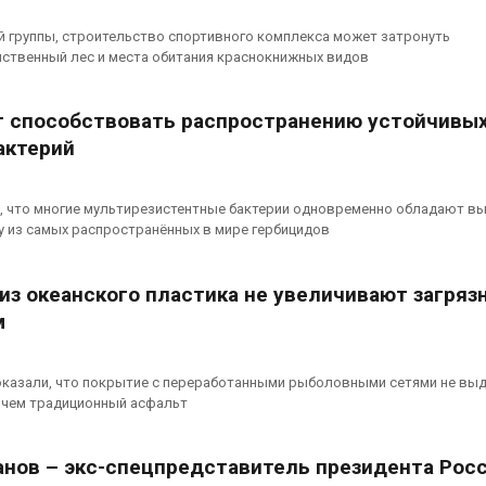
й группы, строительство спортивного комплекса может затронуть
ственный лес и места обитания краснокнижных видов
 способствовать распространению устойчивых
актерий
, что многие мультирезистентные бактерии одновременно обладают в
 из самых распространённых в мире гербицидов
из океанского пластика не увеличивают загряз
м
показали, что покрытие с переработанными рыболовными сетями не вы
 чем традиционный асфальт
анов – экс-спецпредставитель президента Росс