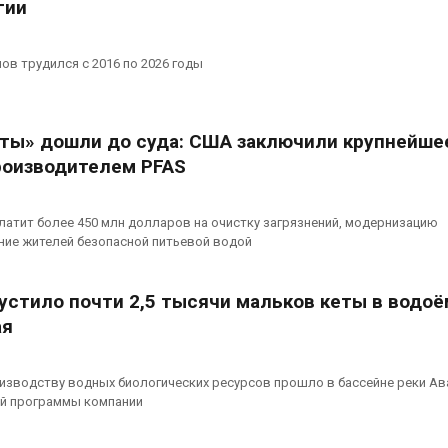
гии
ов трудился с 2016 по 2026 годы
ты» дошли до суда: США заключили крупнейше
роизводителем PFAS
атит более 450 млн долларов на очистку загрязнений, модернизацию
ние жителей безопасной питьевой водой
устило почти 2,5 тысячи мальков кеты в водоё
ая
изводству водных биологических ресурсов прошло в бассейне реки Ав
й программы компании