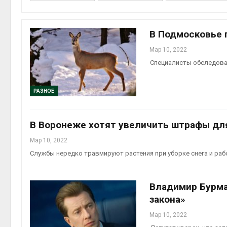
Минприрод
потребовал
В Подмосковье 
строительс
объектов и 
Мар 10, 2022
контейнерных площадок
Специалисты обследова
Авг 7, 2026
Панамский 
РАЗНОЕ
ограничивае
судов из-за
пресной во
В Воронеже хотят увеличить штрафы дл
Авг 6, 2026
Мар 10, 2022
В китайской
Службы нередко травмируют растения при уборке снега и раб
Шэньси из-з
эвакуировал
тыс. челове
Авг 6, 2026
Владимир Бурма
закона»
МЕГА и Вкус
установили
Мар 10, 2022
экообменни