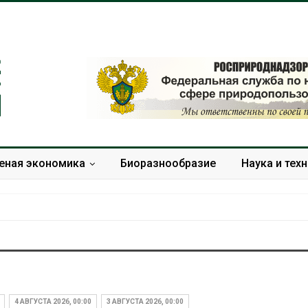
еная экономика
Биоразнообразие
Наука и тех
ода с крыш
Южная Корея ускорит
чь городам
развитие солнечной
 жару
энергетики из-за роста
4 АВГУСТА 2026, 00:00
3 АВГУСТА 2026, 00:00
спроса со стороны ИИ