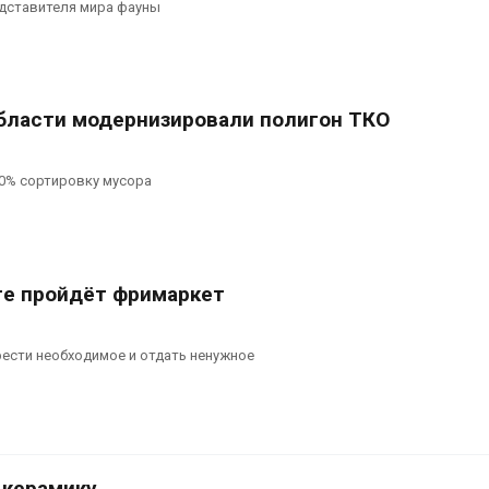
едставителя мира фауны
бласти модернизировали полигон ТКО
00% сортировку мусора
уге пройдёт фримаркет
ести необходимое и отдать ненужное
 керамику