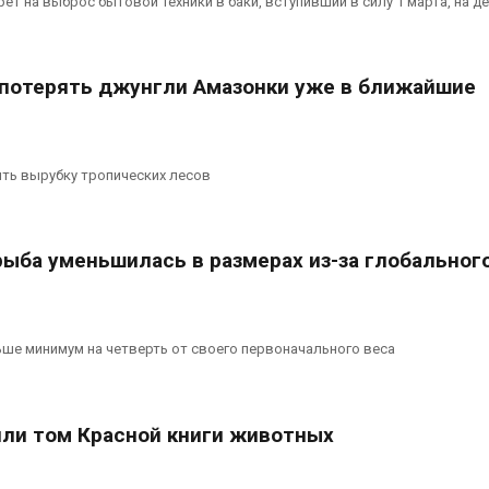
рет на выброс бытовой техники в баки, вступивший в силу 1 марта, на д
перед осенней миграцией
Авг 7, 2026
пр
дложили
Ozon запустит сбор
потерять джунгли Амазонки уже в ближайшие
Авг 
тьевую воду
помощи для приютов
 с помощью
Нижнего Новгорода
Авг 7, 2026
ть вырубку тропических лесов
эко
Авг 
рыба уменьшилась в размерах из-за глобальног
ьше минимум на четверть от своего первоначального веса
или том Красной книги животных