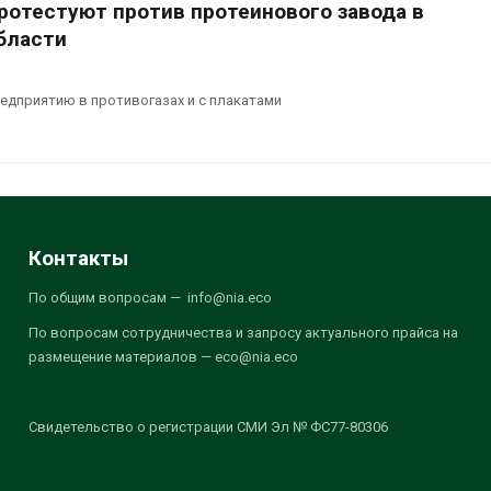
ротестуют против протеинового завода в
бласти
едприятию в противогазах и с плакатами
Контакты
По общим вопросам — info@nia.eco
По вопросам сотрудничества и запросу актуального прайса на
размещение материалов — eco@nia.eco
Свидетельство о регистрации СМИ Эл № ФС77-80306