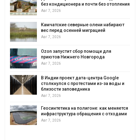
без кондиционера и почти без отопления
Авг 7, 2026
Камчатские северные олени набирают
и
вес перед осенней миграцией
Авг 7, 2026
А
Ozon запустит сбор помощи для
к
приютов Нижнего Новгорода
Авг 7, 2026
В Индии проект дата-центра Google
столкнулся с протестами из-за воды и
А
близости заповедника
Авг 7, 2026
Геосинтетика на полигоне: как меняется
инфраструктура обращения с отходами
Авг 7, 2026