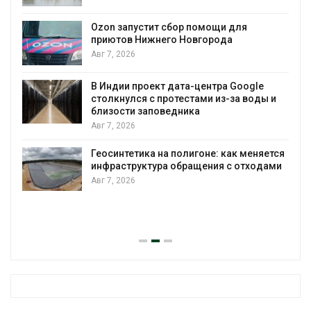
А
Ozon запустит сбор помощи для
к
приютов Нижнего Новгорода
Авг 7, 2026
В Индии проект дата-центра Google
столкнулся с протестами из-за воды и
А
близости заповедника
Авг 7, 2026
Геосинтетика на полигоне: как меняется
инфраструктура обращения с отходами
Авг 7, 2026