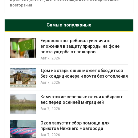
возгораний
Самые популярные
Евросоюз потребовал увеличить
вложения в защиту природы на фоне
роста ущерба от пожаров
Авг 7, 2026
Дом из старых шин может обходиться
без кондиционера и почти без отопления
Авг 7, 2026
Камчатские северные олени набирают
и
вес перед осенней миграцией
Авг 7, 2026
А
Ozon запустит сбор помощи для
к
приютов Нижнего Новгорода
Авг 7, 2026