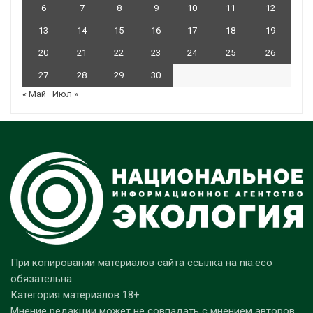
6
7
8
9
10
11
12
13
14
15
16
17
18
19
20
21
22
23
24
25
26
27
28
29
30
« Май
Июл »
При копировании материалов сайта ссылка на nia.eco
обязательна.
Категория материалов 18+
Мнение редакции может не совпадать с мнением авторов.