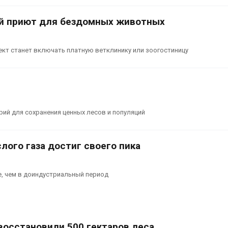
вторсырья
перед осенне
026
Авг 7, 2026
й приют для бездомных животных
Учёные предложили
Ozon запусти
получать питьевую воду
помощи для 
ект станет включать платную ветклинику или зоогостиницу
из воздуха с помощью
Нижнего Нов
ветра
Авг 7, 2026
026
ий для сохранения ценных лесов и популяций
лого газа достиг своего пика
е, чем в доиндустриальный период
восстановили 500 гектаров леса