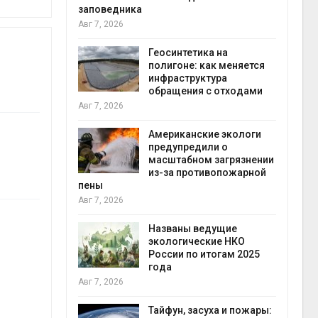
заповедника
Авг 7, 2026
в
ща Волги и
Геосинтетика на
те может
полигоне: как меняется
рму почти в
инфраструктура
конт
обращения с отходами
Авг 7
Авг 7, 2026
требовал
Американские экологи
ожения в
предупредили о
ды на фоне
масштабном загрязнении
 от пожаров
из-за противопожарной
Авг 6
пены
Авг 7, 2026
х шин
ться без
Названы ведущие
 и почти
экологические НКО
я
России по итогам 2025
Авг 6
года
Авг 7, 2026
северные
ют вес
Тайфун, засуха и пожары: