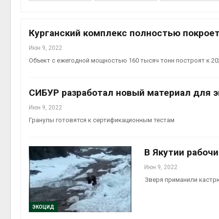
Курганский комплекс полностью покроет
Июн 9, 2022
контей
Объект с ежегодной мощностью 160 тысяч тонн построят к 20
Авг 7, 2
СИБУР разработал новый материал для 
Июн 9, 2022
Гранулы готовятся к сертификационным тестам
Авг 6, 2
В Якутии рабоч
Июн 9, 2022
Авг 6, 2
Зверя приманили кастрю
ЭКОЦИД