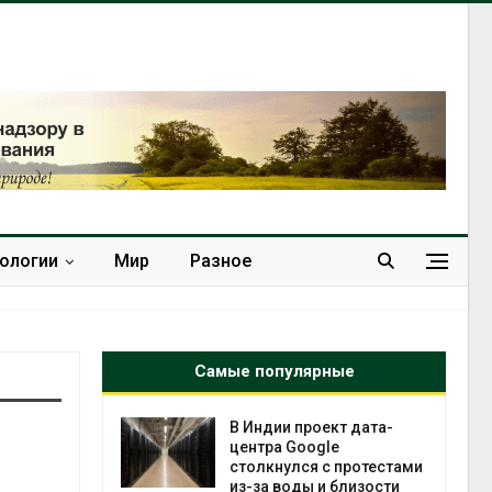
нологии
Мир
Разное
Самые популярные
 ускорит
В Индии проект дата-
нечной
центра Google
-за роста
столкнулся с протестами
ороны ИИ
из-за воды и близости