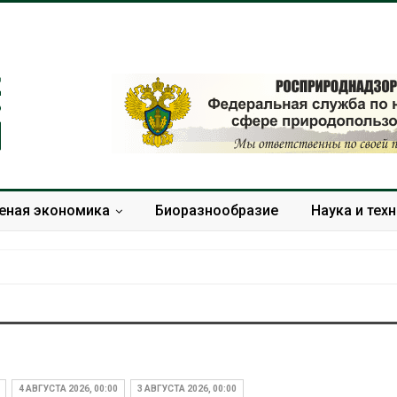
еная экономика
Биоразнообразие
Наука и тех
Дождевая вода с крыш
Южная Корея
может помочь городам
развитие сол
переживать жару
энергетики из
4 АВГУСТА 2026, 00:00
3 АВГУСТА 2026, 00:00
спроса со ст
Авг 7, 2026