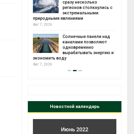
й миграцией
сразу несколько
регионов столкнулись с
Авг 6
экстремальными
природными явлениями
т сбор
Авг 7, 2026
приютов
города
Солнечные панели над
каналами позволяют
Авг 6
одновременно
вырабатывать энергию и
экономить воду
Авг 7, 2026
Новостной календарь
Июнь 2022