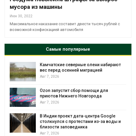
мусора из машины
Июн 30, 2022
Максимальное наказание составит двести тысяч рублей с
возможной конфискацией автомобиля
Самые популярные
ют
Тайфун, засуха и пожары: сразу
несколько регионов столкнулись с
экстремальными природными
явлениями
Авг 7, 2026
Солнечные панели над каналами
позволяют одновременно
вырабатывать энергию и экономить
воду
ы и
Авг 7, 2026
Дождевая вода с крыш может помочь