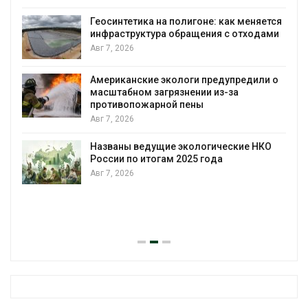
городам переживать жару
ется
Авг 7, 2026
ами
Минприроды потребовало ускорить
строительство мусорных объектов и
уборку контейнерных площадок
и о
Авг 7, 2026
Панамский канал вновь ограничивает
загрузку судов из-за дефицита пресной
воды
КО
Авг 6, 2026
В китайской провинции Шэньси из-за
паводков эвакуировали более 140 тыс.
человек
Авг 6, 2026