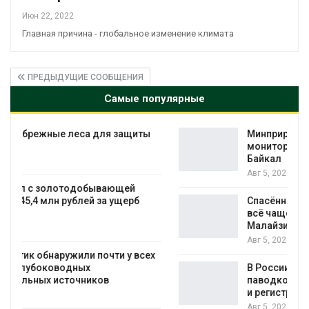
Июн 22, 2022
Главная причина - глобальное изменение климата
ПРЕДЫДУЩИЕ СООБЩЕНИЯ
Самые популярные
Минприроды утвердило единую систему
мониторинга и оценки нагрузки на
Байкал
Авг 5, 2026
Спасённые от исчезновения крокодилы
всё чаще нападают на жителей
Малайзии
Авг 5, 2026
В России изменили правила защиты от
паводков, лесоустройства, рыболовства
и регистрации пестицидов
Авг 5, 2026