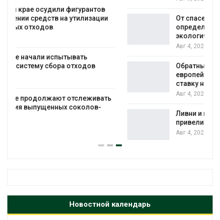
От спасения рек до цифровых экотроп:
определены финалисты Детского
экологического форума
Авг 4, 2026
Обратный разворот: Shell продаёт
европейские ВИЭ-активы и усиливает
ставку на нефть и газ
Авг 4, 2026
Ливни и наводнения на юге Индии
привели к гибели 14 человек
Авг 4, 2026
Новостной календарь