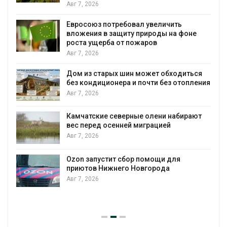
Американские экологи п
ал увеличить
масштабном загрязнении
 природы на фоне
противопожарной пены
ожаров
Авг 7, 2026
Названы ведущие эколо
 может обходиться
России по итогам 2025 г
 почти без отопления
Авг 7, 2026
Тайфун, засуха и пожары:
ые олени набирают
несколько регионов сто
 миграцией
экстремальными приро
явлениями
Авг 7, 2026
р помощи для
Новгорода
Солнечные панели над 
позволяют одновремен
вырабатывать энергию и
воду
Авг 7, 2026