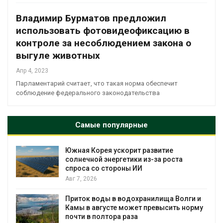
Владимир Бурматов предложил
использовать фотовидеофиксацию в
контроле за несоблюдением закона о
выгуле животных
Апр 4, 2023
Парламентарий считает, что такая норма обеспечит
соблюдение федерального законодательства
Самые популярные
ит развитие
В Индии проект дата-цен
ки из-за роста
столкнулся с протестами
 ИИ
близости заповедника
Авг 7, 2026
охранилища Волги и
Геосинтетика на полигон
жет превысить норму
инфраструктура обращен
за
Авг 7, 2026