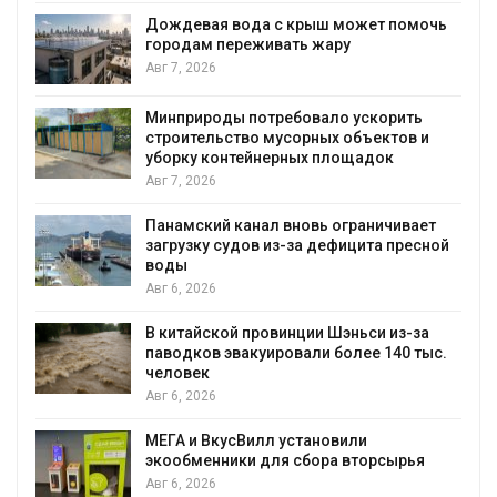
Дождевая вода с крыш может помочь
городам переживать жару
Авг 7, 2026
я
Минприроды потребовало ускорить
строительство мусорных объектов и
уборку контейнерных площадок
Авг 7, 2026
Панамский канал вновь ограничивает
загрузку судов из-за дефицита пресной
воды
Авг 6, 2026
В китайской провинции Шэньси из-за
паводков эвакуировали более 140 тыс.
человек
Авг 6, 2026
МЕГА и ВкусВилл установили
экообменники для сбора вторсырья
Авг 6, 2026