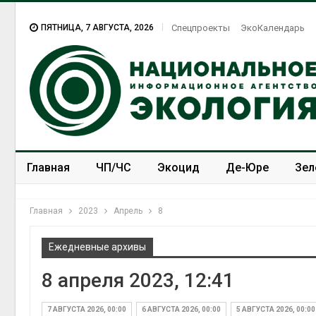
ПЯТНИЦА, 7 АВГУСТА, 2026
Спецпроекты
ЭкоКалендарь
Главная
ЧП/ЧС
Экоцид
Де-Юре
Зел
Спецпроекты
ЭкоЗОЖ
Главная
2023
Апрель
8
Ежедневные архивы
8 апреля 2023, 12:41
МЕГА и ВкусВилл
установили
экообменники для сбора
7 АВГУСТА 2026, 00:00
6 АВГУСТА 2026, 00:00
5 АВГУСТА 2026, 00:00
вторсырья