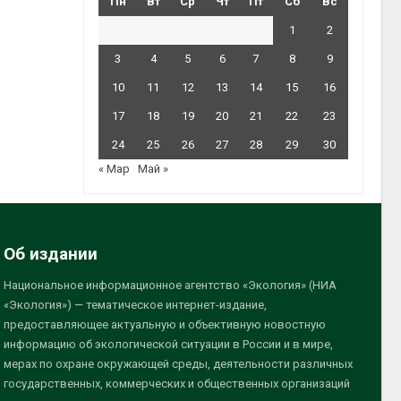
Пн
Вт
Ср
Чт
Пт
Сб
Вс
1
2
3
4
5
6
7
8
9
10
11
12
13
14
15
16
17
18
19
20
21
22
23
24
25
26
27
28
29
30
« Мар
Май »
Об издании
Национальное информационное агентство «Экология» (НИА
«Экология») — тематическое интернет-издание,
предоставляющее актуальную и объективную новостную
информацию об экологической ситуации в России и в мире,
мерах по охране окружающей среды, деятельности различных
государственных, коммерческих и общественных организаций