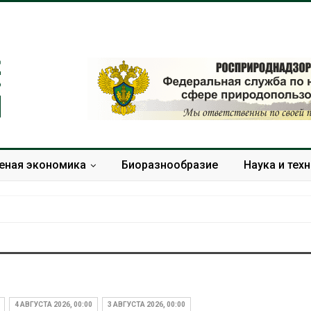
еная экономика
Биоразнообразие
Наука и тех
Камчатские северные
Тайфун, за
олени набирают вес
сразу неск
перед осенней миграцией
регионов с
4 АВГУСТА 2026, 00:00
3 АВГУСТА 2026, 00:00
экстремал
Авг 7, 2026