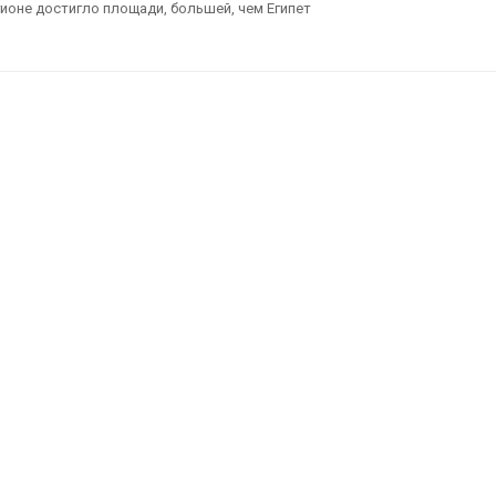
ы
ограничива
ионе достигло площади, большей, чем Египет
судов из-з
, 2026
пресной в
Авг 6, 2026
Названы ведущие
экологические НКО
России по итогам 2025
В китайско
года
Шэньси из-
эвакуирова
, 2026
тыс. челов
Авг 6, 2026