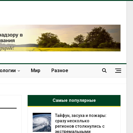
нологии
Мир
Разное
Самые популярные
суха и пожары:
МЕГА и ВкусВилл
олько
установили
толкнулись с
экообменники для сбора
ьными
вторсырья