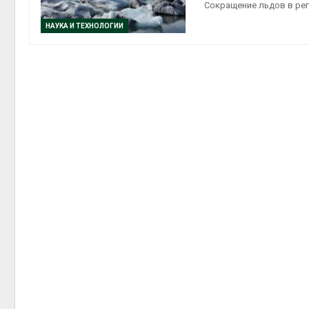
краснокнижных растений
пен
Сокращение льдов в рег
Авг 6, 2026
Авг 7
НАУКА И ТЕХНОЛОГИИ
Учёные научили салат
производить «животный»
белок для растительного
мяса
Авг 6, 2026
Авг 7