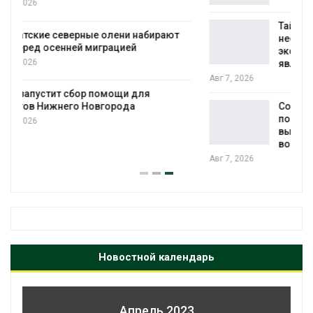
Тайфун, засуха и пожары: сразу
ирают
несколько регионов столкнулись с
экстремальными природными
явлениями
Авг 7, 2026
Солнечные панели над каналами
позволяют одновременно
вырабатывать энергию и экономить
воду
Авг 7, 2026
Новостной календарь
Апрель 2023