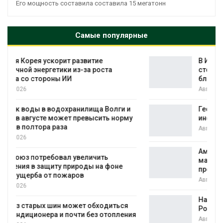
Его мощность составила составила 15 мегатонн
Самые популярные
В Индии проект дата-центра Google
а
столкнулся с протестами из-за воды и
близости заповедника
Авг 7, 2026
олги и
Геосинтетика на полигоне: как меняет
 норму
инфраструктура обращения с отходам
Авг 7, 2026
Американские экологи предупредили 
масштабном загрязнении из-за
фоне
противопожарной пены
Авг 7, 2026
Названы ведущие экологические НКО
иться
России по итогам 2025 года
топления
Авг 7, 2026