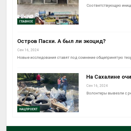
Соответствующую иници
ГЛАВНОЕ
Остров Пасхи. А был ли экоцид?
Сен 16, 2024
Новые исследования ставят под сомнение общепринятую те
На Сахалине оч
Сен 16, 2024
Волонтеры вывезли с р
НАЦПРОЕКТ