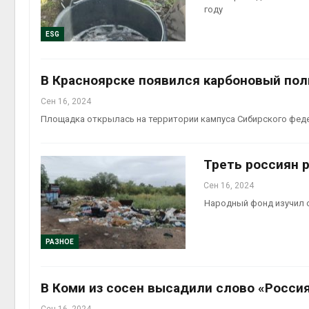
году
Авг 6, 2
ESG
В Красноярске появился карбоновый пол
Сен 16, 2024
на скл
Площадка открылась на территории кампуса Сибирского фед
Авг 6, 2
Треть россиян 
Сен 16, 2024
Народный фонд изучил 
РАЗНОЕ
В Коми из сосен высадили слово «Росси
Сен 16, 2024