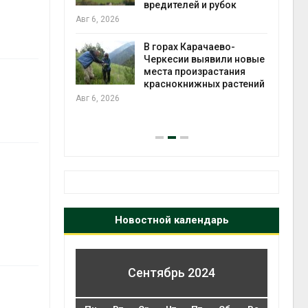
во мусорных
вредителей и рубок
борку
Авг 6, 2026
Авг 6
В горах Карачаево-
Черкесии выявили новые
нал вновь
места произрастания
 загрузку
краснокнижных растений
дефицита
Авг 6, 2026
ы
на с
Авг 6
Новостной календарь
Сентябрь 2024