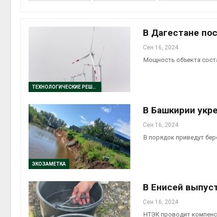
Авг 6, 2
В Дагестане по
Сен 16, 2024
Мощность объекта сост
ТЕХНОЛОГИЧЕСКИЕ РЕШЕНИЯ
В Башкирии укр
престу
Авг 6, 2
Сен 16, 2024
В порядок приведут бе
ЭКОЗАМЕТКА
ближа
Авг 6, 2
В Енисей выпус
Сен 16, 2024
НТЭК проводит компенс