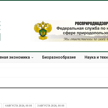
еная экономика
Биоразнообразие
Наука и тех
Учёные научили салат
Названы вед
производить «животный»
экологическ
белок для растительного
России по ит
4 АВГУСТА 2026, 00:00
3 АВГУСТА 2026, 00:00
мяса
года