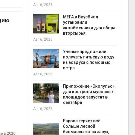
Авг 6, 2026
Авг 6
а и пожары:
МЕГА и ВкусВилл
цию
ько
установили
лкнулись с
экообменники для сбора
ыми
вторсырья
Авг 6, 2026
Учёные предложили
анели над
получать питьевую воду
зволяют
из воздуха с помощью
но
ветра
прес
 энергию и
Авг 6, 2026
Авг 6
Приложение «Экопульс»
для контроля мусорных
да с крыш
площадок запустят в
ь городам
сентябре
жару
бли
Авг 6, 2026
Авг 6
Европа теряет всё
больше лесной
ускорить
биомассы из-за засух,
е в 2020