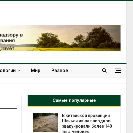
нологии
Мир
Разное
Самые популярные
ущие
В китайской провинции
ие НКО
Шэньси из-за паводков
огам 2025
эвакуировали более 140
тыс. человек