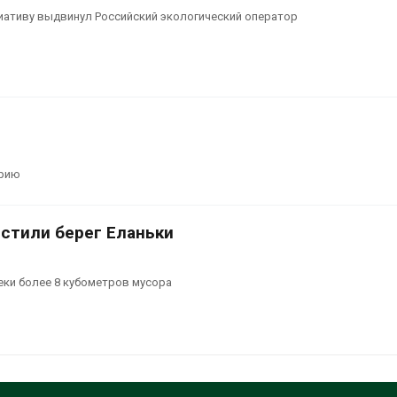
ативу выдвинул Российский экологический оператор
орию
истили берег Еланьки
еки более 8 кубометров мусора