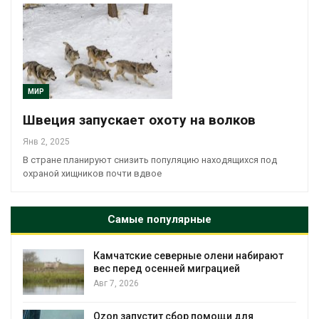
МИР
Швеция запускает охоту на волков
Янв 2, 2025
В стране планируют снизить популяцию находящихся под
охраной хищников почти вдвое
Самые популярные
Камчатские северные олени набирают
и
вес перед осенней миграцией
Авг 7, 2026
А
Ozon запустит сбор помощи для