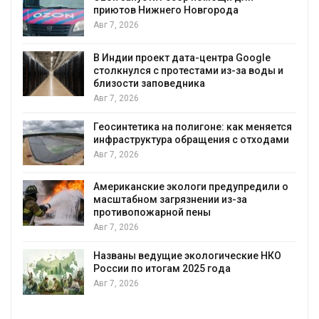
к
приютов Нижнего Новгорода
Авг 7, 2026
В Индии проект дата-центра Google
столкнулся с протестами из-за воды и
А
близости заповедника
Авг 7, 2026
Геосинтетика на полигоне: как меняется
инфраструктура обращения с отходами
Авг 7, 2026
Американские экологи предупредили о
масштабном загрязнении из-за
противопожарной пены
Авг 7, 2026
Названы ведущие экологические НКО
России по итогам 2025 года
Авг 7, 2026
я