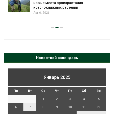
новые места произрастания
краснокнижных растений
Авг 6, 2026
Новостной календарь
Январь 2025
Пн
Вт
Ср
Чт
Пт
Сб
Вс
1
2
3
4
5
6
7
8
9
10
11
12