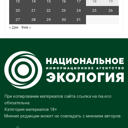
13
14
15
16
17
18
19
20
21
22
23
24
25
26
27
28
29
30
31
« Дек
Фев »
При копировании материалов сайта ссылка на nia.eco
обязательна.
Категория материалов 18+
Мнение редакции может не совпадать с мнением авторов.