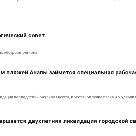
сентябре
026
Авг 6, 2026
Суд запретил
использовать
Европа теряе
крокодилов для охраны
больше лесн
израильской тюрьмы
биомассы из-з
огический совет
вредителей и
026
Авг 6, 2026
х ресурсов региона
м пляжей Анапы займется специальная рабоча
видация последствий разлива мазута, восстановление песка и модерни
вершается двухлетняя ликвидация городской с