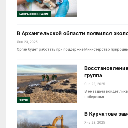
Авг 5, 2
БИОРАЗНООБРАЗИЕ
В Архангельской области появился экол
Авг 5, 2
Янв 23, 2025
Орган будет работать при поддержке Министерство природны
Восстановление
группа
Янв 23, 2025
В её задачи войдет лик
побережья
ЧП/ЧС
В Курчатове за
Янв 23, 2025