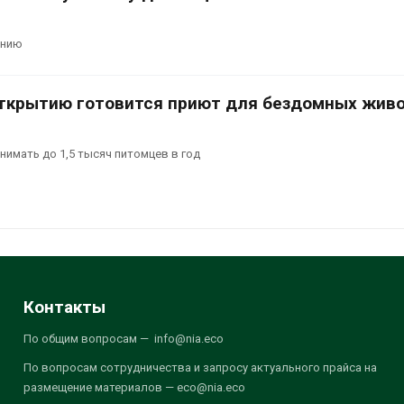
инию
открытию готовится приют для бездомных жив
имать до 1,5 тысяч питомцев в год
Контакты
По общим вопросам — info@nia.eco
По вопросам сотрудничества и запросу актуального прайса на
размещение материалов — eco@nia.eco