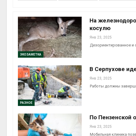
на скл
Авг 6, 2
На железнодоро
косулю
Янв 23, 2025
Дезориентированное и 
ЭКОЗАМЕТКА
В Серпухове ид
Авг 6, 2
Янв 23, 2025
Работы должны заверши
РАЗНОЕ
По Пензенской 
Янв 23, 2025
Мобильная клиника поз