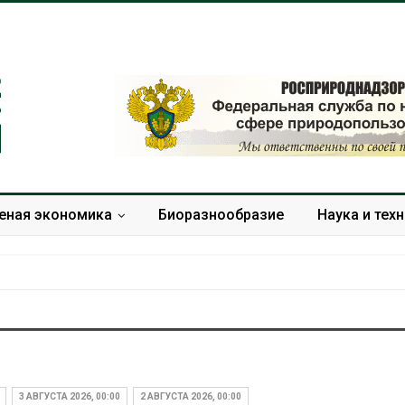
еная экономика
Биоразнообразие
Наука и тех
В Домодедове
Панамский ка
ликвидируют
ограничивает
последствия разлива
судов из-за 
3 АВГУСТА 2026, 00:00
2 АВГУСТА 2026, 00:00
химикатов после пожара
пресной вод