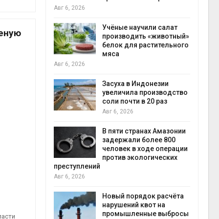
на с
Авг 6, 2026
Авг 6
провинции
Учёные научили салат
неную
 паводков
производить «животный»
 более 140
белок для растительного
мяса
Авг 6, 2026
илл
Засуха в Индонезии
увеличила производство
и для сбора
соли почти в 20 раз
Авг 6, 2026
Авг 6
В пяти странах Амазонии
ложили
задержали более 800
ьевую воду
человек в ходе операции
 помощью
против экологических
преступлений
Авг 6, 2026
«Экопульс»
Новый порядок расчёта
я мусорных
нарушений квот на
устят в
промышленные выбросы
ласти