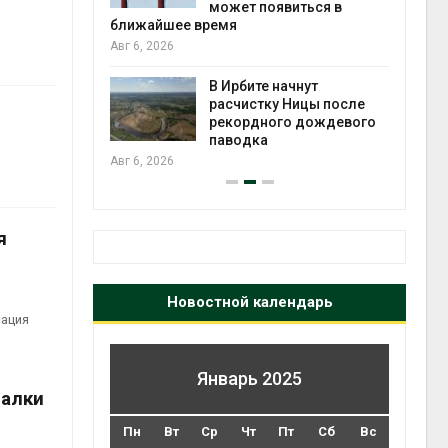
может появиться в
Авг 5
ближайшее время
Авг 6, 2026
т всё
ой
В Ирбите начнут
а засух,
расчистку Ницы после
 рубок
рекордного дождевого
Авг 5
паводка
Авг 6, 2026
я
Новостной календарь
зация
Январь 2025
валки
Пн
Вт
Ср
Чт
Пт
Сб
Вс