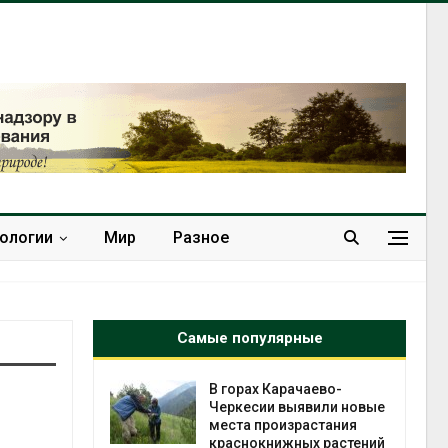
нологии
Мир
Разное
Самые популярные
нал вновь
В горах Карачаево-
 загрузку
Черкесии выявили новые
дефицита
места произрастания
ы
краснокнижных растений