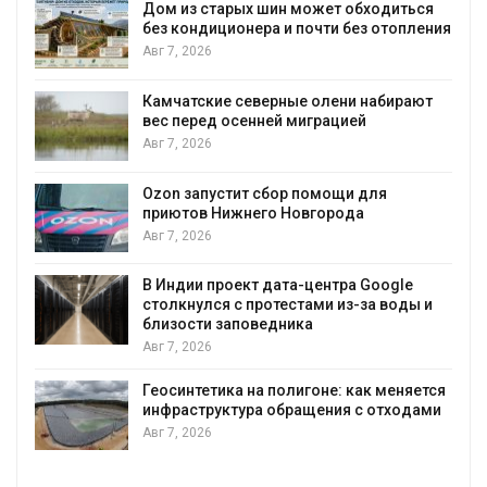
Дом из старых шин может обходиться
без кондиционера и почти без отопления
Авг 7, 2026
Камчатские северные олени набирают
и
вес перед осенней миграцией
Авг 7, 2026
А
Ozon запустит сбор помощи для
к
приютов Нижнего Новгорода
Авг 7, 2026
В Индии проект дата-центра Google
столкнулся с протестами из-за воды и
А
близости заповедника
Авг 7, 2026
Геосинтетика на полигоне: как меняется
инфраструктура обращения с отходами
Авг 7, 2026