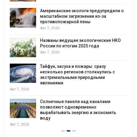
редили о
Панамский канал вновь ограничивае
загрузку судов из-за дефицита прес
воды
Авг 6, 2026
ие НКО
В китайской провинции Шэньси из-за
паводков эвакуировали более 140 т
человек
Авг 6, 2026
МЕГА и ВкусВилл установили
сь с
экообменники для сбора вторсырья
Авг 6, 2026
Учёные предложили получать питье
ми
воду из воздуха с помощью ветра
Авг 6, 2026
омить