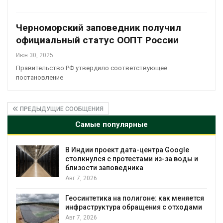
Черноморский заповедник получил
официальный статус ООПТ России
Июн 30, 2025
Правительство РФ утвердило соответствующее
постановление
ПРЕДЫДУЩИЕ СООБЩЕНИЯ
Самые популярные
oogle
Дождевая вода с крыш может помо
 воды и
городам переживать жару
Авг 7, 2026
Минприроды потребовало ускорить
 меняется
строительство мусорных объектов и
отходами
уборку контейнерных площадок
Авг 7, 2026