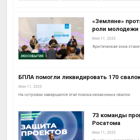
«Земляне» прот
роли молодежи 
контей
Июн 11, 2025
Авг 7, 2
Арктическая зона стане
ЭКОСОБЫТИЯ
БПЛА помогли ликвидировать 170 свалок
Авг 6, 2
Июн 11, 2025
На островах завершился этап поиска незаконных свалок
Авг 6, 2
73 команды про
Росатома
Июн 11, 2025