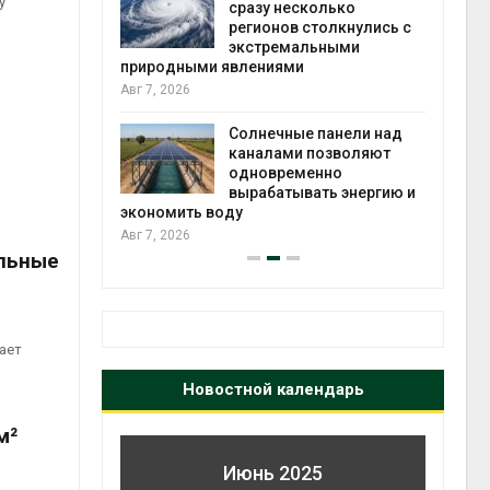
у
й миграцией
сразу несколько
регионов столкнулись с
Авг 6
экстремальными
природными явлениями
т сбор
Авг 7, 2026
приютов
города
Солнечные панели над
каналами позволяют
Авг 6
одновременно
вырабатывать энергию и
экономить воду
Авг 7, 2026
альные
ает
Новостной календарь
м²
Июнь 2025