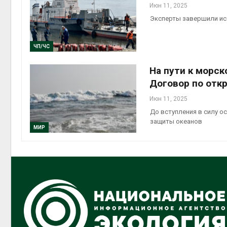
Июн 11, 2025
Эксперты завершили ис
ЧП/ЧС
На пути к морс
Договор по отк
Июн 11, 2025
До вступления в силу о
защиты океанов
МИР