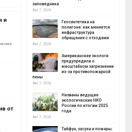
заповедника
Авг 7, 2026
в
и и
ща Волги и
Геосинтетика на
те может
полигоне: как меняется
рму почти в
инфраструктура
конт
обращения с отходами
Авг 7
литике
Авг 7, 2026
требовал
Американские экологи
ожения в
предупредили о
ды на фоне
масштабном загрязнении
 от пожаров
из-за противопожарной
Авг 6
пены
Авг 7, 2026
х шин
ться без
Названы ведущие
 и почти
экологические НКО
я
России по итогам 2025
Авг 6
ив от
года
Авг 7, 2026
северные
ют вес
Тайфун, засуха и пожары: