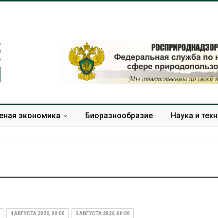
еная экономика
Биоразнообразие
Наука и тех
Дождевая вода с крыш
Южная Корея
может помочь городам
развитие сол
переживать жару
энергетики из
4 АВГУСТА 2026, 00:00
3 АВГУСТА 2026, 00:00
спроса со ст
Авг 7, 2026