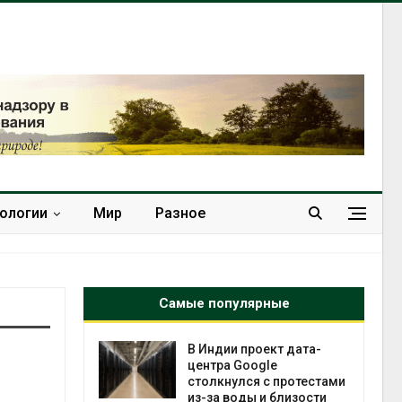
нологии
Мир
Разное
Самые популярные
 ускорит
В Индии проект дата-
нечной
центра Google
-за роста
столкнулся с протестами
ороны ИИ
из-за воды и близости