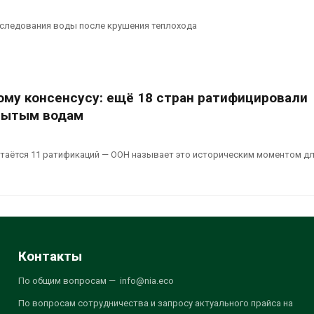
следования воды после крушения теплохода
кому консенсусу: ещё 18 стран ратифицировали
рытым водам
стаётся 11 ратификаций — ООН называет это историческим моментом д
Контакты
По общим вопросам — info@nia.eco
По вопросам сотрудничества и запросу актуального прайса на