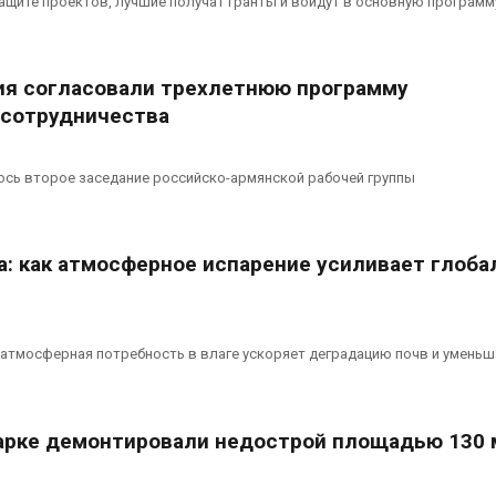
защите проектов, лучшие получат гранты и войдут в основную программ
вторсырья
перед осенне
026
Авг 7, 2026
Учёные предложили
Ozon запусти
ия согласовали трехлетнюю программу
получать питьевую воду
помощи для 
 сотрудничества
из воздуха с помощью
Нижнего Нов
ветра
Авг 7, 2026
026
ось второе заседание российско-армянской рабочей группы
а: как атмосферное испарение усиливает глоб
 атмосферная потребность в влаге ускоряет деградацию почв и уменьш
арке демонтировали недострой площадью 130 