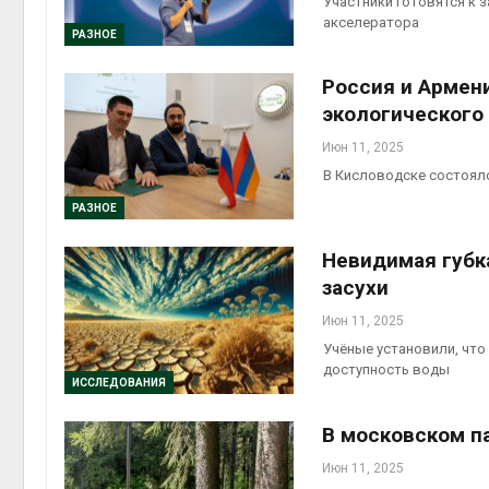
Участники готовятся к 
акселератора
Авг 6, 2
РАЗНОЕ
Россия и Армен
экологического
Июн 11, 2025
Авг 6, 2
В Кисловодске состоял
РАЗНОЕ
Невидимая губк
засухи
Июн 11, 2025
Учёные установили, что
доступность воды
ИССЛЕДОВАНИЯ
В московском п
Июн 11, 2025