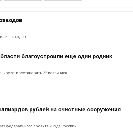
заповедника
026
Авг 7, 2026
Приток воды в
 заводов
водохранилища Волги и
Геосинтетика
Камы в августе может
полигоне: ка
превысить норму почти в
инфраструкт
ва из отходов
а раза
обращения с
026
Авг 7, 2026
области благоустроили еще один родник
Евросоюз потребовал
Американски
увеличить вложения в
предупредил
защиту природы на фоне
масштабном 
роста ущерба от пожаров
из-за проти
планируют восстановить 22 источника
пены
026
Авг 7, 2026
Дом из старых шин
может обходиться без
Названы вед
кондиционера и почти
экологическ
без отопления
России по ит
иллиардов рублей на очистные сооружения
года
026
Авг 7, 2026
Камчатские северные
ках федерального проекта «Вода России»
олени набирают вес
Тайфун, засух