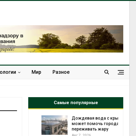
нологии
Мир
Разное
Самые популярные
кт дата-
Дождевая вода с крыш
e
может помочь городам
 протестами
переживать жару
 близости
Авг 7, 2026