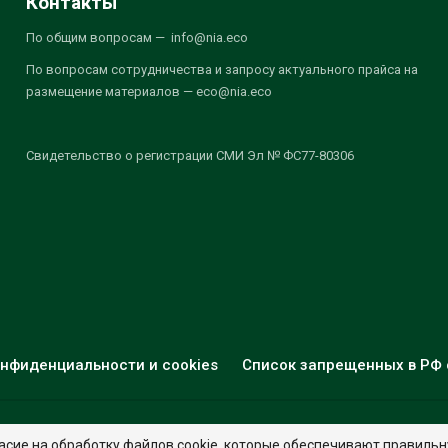
Контакты
По общим вопросам — info@nia.eco
По вопросам сотрудничества и запросу актуального прайса на
размещение материалов — eco@nia.eco
Свидетельство о регистрации СМИ Эл № ФС77-80306
нфиденциальности и cookies
Список запрещенных в РФ 
© 2026 - НИА "Экология". Все права защищены.
Дизайн:
nia.eco
асие на обработку файлов cookie, которые обеспечивают правильн