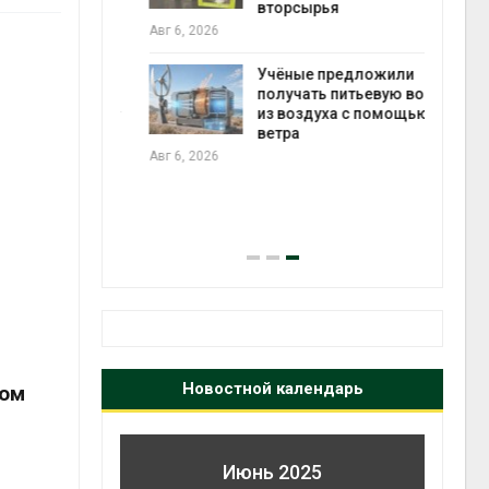
ько
вторсырья
лкнулись с
Авг 6, 2026
ыми
Учёные предложили
получать питьевую воду
из воздуха с помощью
анели над
ветра
зволяют
Авг 6, 2026
но
 энергию и
Новостной календарь
вом
Июнь 2025