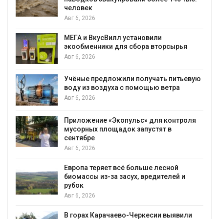
мяса
Авг 6, 2026
Засуха в Индонезии увеличила
производство соли почти в 20 раз
Авг 6, 2026
евую
В пяти странах Амазонии задержали
более 800 человек в ходе операции
против экологических преступлений
Авг 6, 2026
ля
Новый порядок расчёта нарушений квот
на промышленные выбросы может
появиться в ближайшее время
Авг 6, 2026
В Ирбите начнут расчистку Ницы после
рекордного дождевого паводка
Авг 6, 2026
и
В Домодедове ликвидируют