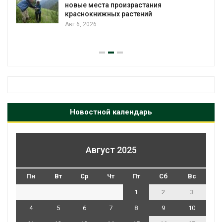
последствия разлива химикатов после
пожара на складе
Авг 6, 2026
Новостной календарь
Август 2025
Пн
Вт
Ср
Чт
Пт
Сб
Вс
1
2
3
4
5
6
7
8
9
10