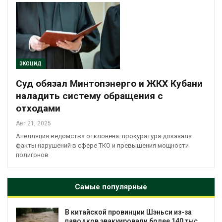
ЭКОЦИД
Суд обязал Минтопэнерго и ЖКХ Кубани
наладить систему обращения с
отходами
Авг 21, 2025
Апелляция ведомства отклонена: прокуратура доказала
факты нарушений в сфере ТКО и превышения мощности
полигонов
Самые популярные
а
Учёные научили салат производить
ыс.
«животный» белок для растительного