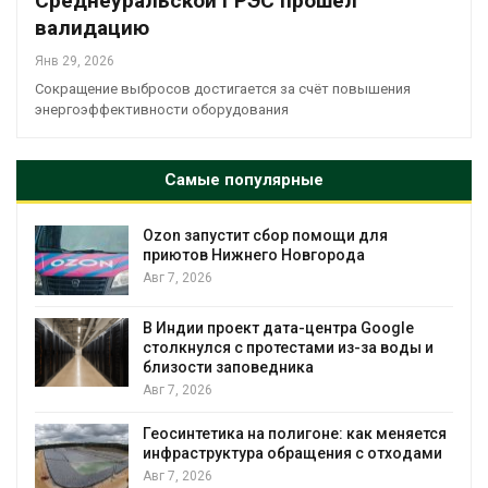
Среднеуральской ГРЭС прошёл
валидацию
Янв 29, 2026
Сокращение выбросов достигается за счёт повышения
энергоэффективности оборудования
Самые популярные
Ozon запустит сбор помощи для
к
приютов Нижнего Новгорода
Авг 7, 2026
А
В Индии проект дата-центра Google
столкнулся с протестами из-за воды и
близости заповедника
Авг 7, 2026
Геосинтетика на полигоне: как меняется
инфраструктура обращения с отходами
Авг 7, 2026